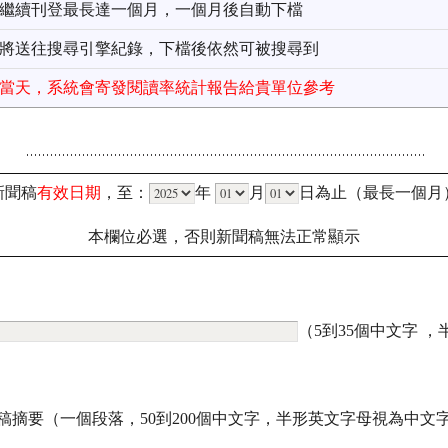
以繼續刊登最長達一個月，一個月後自動下檔
址將送往搜尋引擎紀錄，下檔後依然可被搜尋到
檔當天，系統會寄發閱讀率統計報告給貴單位參考
新聞稿
有效日期
，至：
年
月
日為止（最長一個月
本欄位必選，否則新聞稿無法正常顯示
（5到35個中文字 
稿摘要（一個段落，50到200個中文字，半形英文字母視為中文