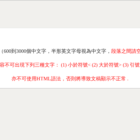
（600到3000個中文字，半形英文字母視為中文字，
段落之間請
容不可出現下列三種文字： (1) 小於符號< (2) 大於符號> (3) 引號 "
亦不可使用HTML語法，否則將導致文稿顯示不正常 .