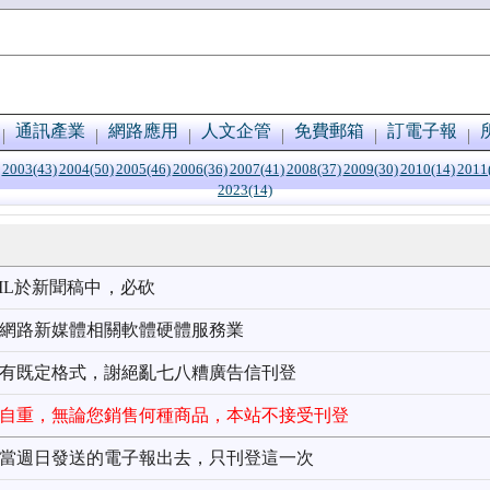
通訊產業
網路應用
人文企管
免費郵箱
訂電子報
2003(43)
2004(50)
2005(46)
2006(36)
2007(41)
2008(37)
2009(30)
2010(14)
2011
2023(14)
ML於新聞稿中
，必砍
訊網路新媒體相關軟體硬體服務業
作有既定格式，謝絕亂七八糟廣告信刊登
自重，無論您銷售何種商品，本站不接受刊登
隨當週日發送的電子報出去，只刊登這一次