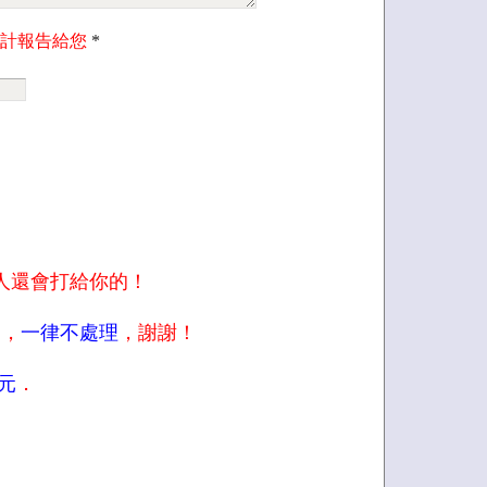
計報告給您
*
人還會打給你的！
的，
一律不處理
，謝謝！
元
．