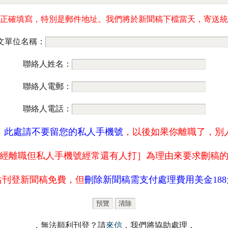
正確填寫，特別是郵件地址。我們將於新聞稿下檔當天，寄送統
文單位名稱：
聯絡人姓名：
聯絡人電郵：
聯絡人電話：
，
此處請不要留您的私人手機號
，以後如果你離職了，別
經離職但私人手機號經常還有人打］為理由來要求刪稿
站刊登新聞稿免費，但
刪除新聞稿需支付處理費用美金188
．無法順利刊登？請
來信
，我們將協助處理．