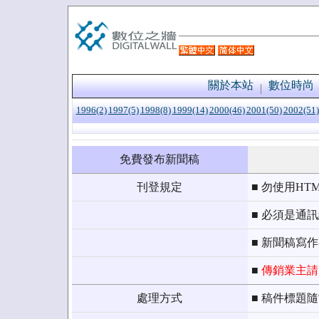
關於本站
數位時尚
1996(2)
1997(5)
1998(8)
1999(14)
2000(46)
2001(50)
2002(51)
免費發布新聞稿
刊登規定
■ 勿使用HT
■ 必須是通
■ 新聞稿寫
■
傳銷業主請
處理方式
■ 稿件標題