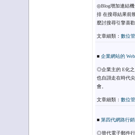
◎Blog增加連
排 在搜尋結果前
麼討搜尋引擎喜
文章細類：
數位
■
企業網站的 Web
◎企業主的 E化
也自詡走在時代尖
會。
文章細類：
數位
■
第四代網路行銷
◎替代電子郵件行