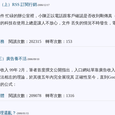
（上）RSS 訂閱行銷
-2006/12/17
件 忙碌的辦公室裡，小陳正以電話跟客戶確認是否收到剛傳真（ F
的科技在使用上總是讓人不放心，文件 丟失的情況不時發生，
商務
閱讀次數：202315 轉寄次數：153
命（三）廣告養不活
-2006/09/10
收入 99年 2月，筆者首度撰文公開指出，入口網站單靠廣告收入
法相左的理論，於其後五年內完全展現其 正確性至今，直到Goog
單的公式：
媒體
閱讀次數：209078 轉寄次數：1316
理還亂？
-2006/01/15