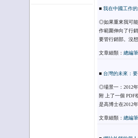
■
我在中國工作的
◎如果重來我可能
作範圍伸向了行銷
要管行銷部。沒想
文章細類：
總編
■
台灣的未來：要
◎場景一：201
附 上了一個 PD
是高博士在201
文章細類：
總編