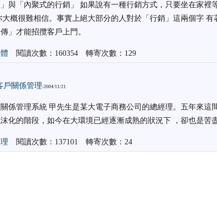
」與「內聚式的行銷」 如果說有一種行銷方式，只要坐在家裡
你大概很難相信。事實上絕大部分的人對於「行銷」這兩個字 有
宣傳」才能招攬客戶上門。
媒體
閱讀次數：160354 轉寄次數：129
：客戶關係管理
-2004/11/21
關係管理系統 甲先生是某大電子商務公司的總經理。五年來這
沫化的階段，如今在大環境已經逐漸成熟的狀況下 ，卻也是苦
管理
閱讀次數：137101 轉寄次數：24