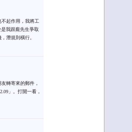
也不起作用，我將工
於是我跟龐先生爭取
飛，潛規則橫行。
朋友轉寄來的郵件，
2.09」。打開一看，