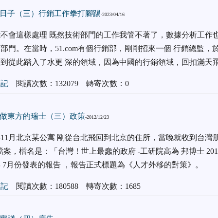
日子（三）行銷工作拳打腳踢
-2023/04/16
不會這樣處理 既然技術部門的工作我管不著了，數據分析工作
部門。在當時，51.com有個行銷部，剛剛招來一個 行銷總監，
到從此踏入了水更 深的領域，因為中國的行銷領域，回扣滿天
筆記
閱讀次數：132079 轉寄次數：0
做東方的瑞士（三）政策
-2012/12/23
2年11月北京某公寓 剛從台北飛回到北京的住所，當晚就收到台灣
F檔案，檔名是：「台灣！世上最蠢的政府 -工研院高為 邦博士 201
2年 7月份發表的報告 ，報告正式標題為《人才外移的對策》。
筆記
閱讀次數：180588 轉寄次數：1685