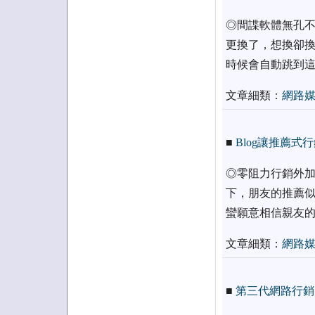
◎間諜軟體無孔不
更換了，想換卻換
時候會自動跳到
文章細類：
網路
■
Blog讓推薦式
◎零阻力行銷外加
下，朋友的推薦似
蠻願意相信親友
文章細類：
網路
■
第三代網路行銷