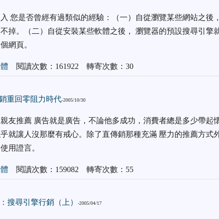
入 您是否曾經有過類似的經驗：（一）自從瀏覽某些網站之後，
不掉。（二）自從安裝某些軟體之後， 瀏覽器的預設搜尋引擎
這個網頁。
媒體
閱讀次數：161922 轉寄次數：30
行銷重回零阻力時代
-2005/10/30
親友推薦 廣告就是廣告，不論他多成功，消費者總是多少帶起懷
乎就讓人沒那麼有戒心。除了直傳銷那種充滿 壓力的推薦方式
的使用證言。
媒體
閱讀次數：159082 轉寄次數：55
：搜尋引擎行銷（上）
-2005/04/17