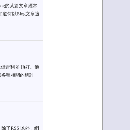
og的某篇文章經常
道何以Blog文章這
但營利 卻頂好。他
加各種相關的研討
了RSS 以外，網