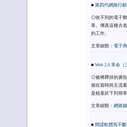
■
第四代網路行銷
◎收不到的電子郵
單。傳真這種古老
的工作。
文章細類：
電子
■
Web 2.0 革
◎被稀釋掉的廣告
個在當時與主流看
是植基於下列簡
文章細類：
網路
■
間諜軟體剪不斷