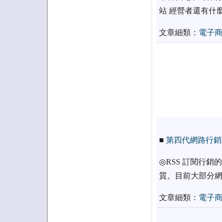
站 經營者還有什
文章細類：
電子
■
第四代網路行銷
◎RSS 訂閱行
質。目前大部分網
文章細類：
電子