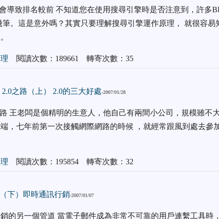
結機會導致排名較前 不知道您在使用搜尋引擎時是否注意到，許多Bl
幾筆。這是意外嗎？其實只要理解搜尋引擎運作原理， 就很容易知
歡。
管理
閱讀次數：189661 轉寄次數：35
 2.0之路（上） 2.0的三大好處
-2007/01/28
之路 王老闆是個精明的生意人，他自己有兩間小公司，規模雖不大
端，七年前第一次接觸網際網路的時候 ，就經常跟風到處去參
管理
閱讀次數：195854 轉寄次數：32
（下）即時通訊行銷
-2007/01/07
銷的另一個管道 當電子郵件成為非常不可靠的用戶連繫工具時，除