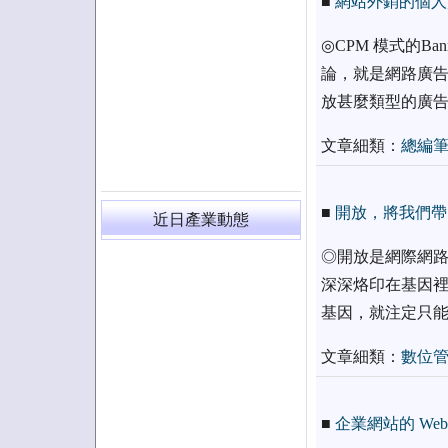
■
網站外銷的個人
◎CPM 模式的B
論，就是網路廣告
放甚麼類型的廣告
文章細類：
總編
■
開放，將我們帶
近日產業動態
◎開放是網際網路
深深烙印在基因裡
基因，就注定只能
文章細類：
數位
■
企業網站的 Web