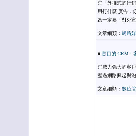
◎「外推式的行銷
用打什麼 廣告，
為一定要「對外
文章細類：
網路
■
盲目的 CRM
◎威力強大的客戶
歷過網路興起與泡
文章細類：
數位