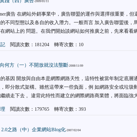
實踐（四）廣告
-2009/01/11
anner廣告 在網站外銷事業中，廣告聯盟的運作與選擇很重要，但
的不同型態以及各自的收入潛力。一般而言 加入廣告聯盟後，
在網站上的 問題。在我們開始談網站如何推廣之前，先來看看
筆記
閱讀次數：181204 轉寄次數：10
向何方（一）不開放就沒法壟斷
-2008/11/09
的基因 開放與自由本是網際網路天性，這特性被當年制定底層通
，即分散式架構。雖然這帶來一些負面，例 如網路安全或垃圾
繼續走下去 。違背此特性而建立的網際網路商業體，將面臨強
管理
閱讀次數：179765 轉寄次數：393
 2.0之路（中）企業網站Blog化
-2007/02/04