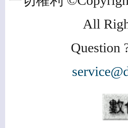
一切權利 ©Copyright 2
All Rig
Question ?
service@d