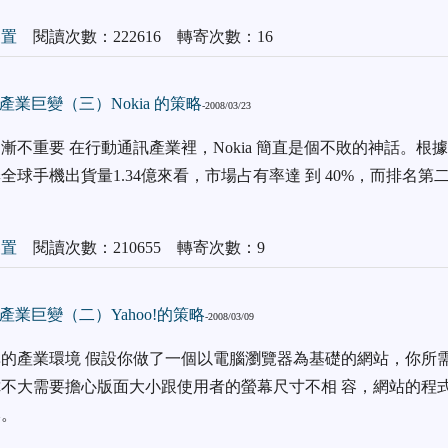
裝置
閱讀次數：222616 轉寄次數：16
業巨變（三）Nokia 的策略
-2008/03/23
不重要 在行動通訊產業裡，Nokia 簡直是個不敗的神話。根據No
球手機出貨量1.34億來看，市場占有率達 到 40%，而排名第二的S
裝置
閱讀次數：210655 轉寄次數：9
業巨變（二）Yahoo!的策略
-2008/03/09
的產業環境 假設你做了一個以電腦瀏覽器為基礎的網站，你所需
不大需要擔心版面大小跟使用者的螢幕尺寸不相 容，網站的程
本。