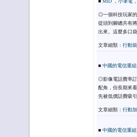
■
MID ，小筆
◎一個科技玩家的
從頭到腳總共有將
出來。這麼多口袋
文章細類：
行動
■
中國的電信重組
◎影像電話費率訂
配角，但長期來看
先被低價話費吸引
文章細類：
行動
■
中國的電信重組