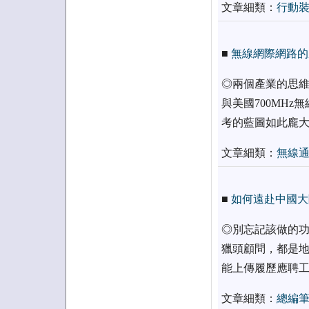
文章細類：
行動
■
無線網際網路的產
◎兩個產業的思維衝
與美國700MHz
考的藍圖如此龐
文章細類：
無線
■
如何遠赴中國大
◎別忘記該做的功
獵頭顧問，都是地
能上傳履歷應聘
文章細類：
總編