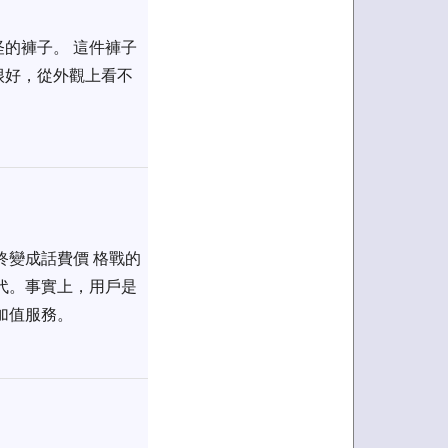
怪的褲子。 這件褲子
很好，從外觀上看不
。
終變成話費價 格戰的
代。事實上，用戶是
加值服務。