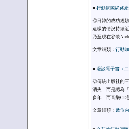
■
行動網際網路產
◎日韓的成功經驗
這樣的情況持續近
乃至現在谷歌An
文章細類：
行動
■
漫談電子書（二
◎傳統出版社的三
消失，而是認為「
多年，而音樂CD
文章細類：
數位