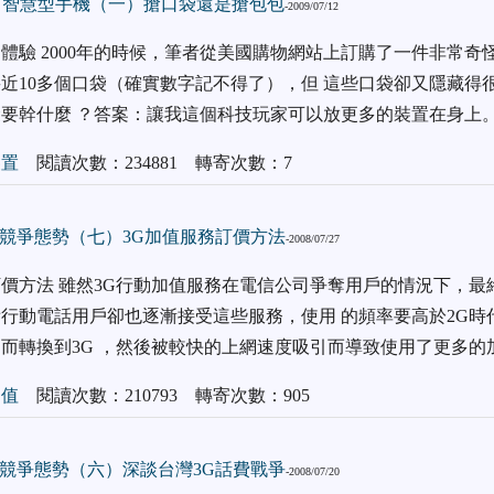
電，智慧型手機（一）搶口袋還是搶包包
-2009/07/12
體驗 2000年的時候，筆者從美國購物網站上訂購了一件非常奇
近10多個口袋（確實數字記不得了），但 這些口袋卻又隱藏得
要幹什麼 ？答案：讓我這個科技玩家可以放更多的裝置在身上
裝置
閱讀次數：234881 轉寄次數：7
競爭態勢（七）3G加值服務訂價方法
-2008/07/27
價方法 雖然3G行動加值服務在電信公司爭奪用戶的情況下，最
行動電話用戶卻也逐漸接受這些服務，使用 的頻率要高於2G時
而轉換到3G ，然後被較快的上網速度吸引而導致使用了更多的
加值
閱讀次數：210793 轉寄次數：905
競爭態勢（六）深談台灣3G話費戰爭
-2008/07/20