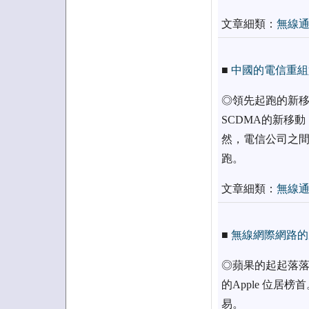
文章細類：
無線
■
中國的電信重組
◎領先起跑的新移
SCDMA的新移動
然，電信公司之間
跑。
文章細類：
無線
■
無線網際網路的產
◎蘋果的起起落落 
的Apple 位居
易。