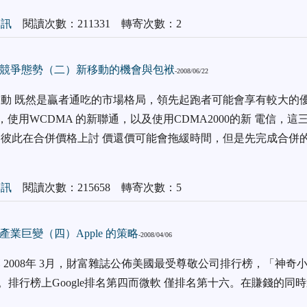
通訊
閱讀次數：211331 轉寄次數：2
競爭態勢（二）新移動的機會與包袱
-2008/06/22
動 既然是贏者通吃的市場格局，領先起跑者可能會享有較大的優勢
，使用WCDMA 的新聯通，以及使用CDMA2000的新 電信，
彼此在合併價格上討 價還價可能會拖緩時間，但是先完成合併
通訊
閱讀次數：215658 轉寄次數：5
業巨變（四）Apple 的策略
-2008/04/06
2008年 3月，財富雜誌公佈美國最受尊敬公司排行榜，「神奇小子」 S
榜首。排行榜上Google排名第四而微軟 僅排名第十六。在賺錢的