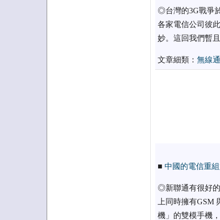
◎台灣的3G戰爭
各家電信公司彼此
妙。這回我們暫且
文章細類：
無線
■
中國的電信重組
◎新聯通有很好的
上同時擁有GSM
機」的雙模手機，