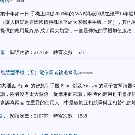
網路
-2010/04/04
業十年如一日 手機上網從2000年的 WAP開始到現在經歷10年
（讓人懷疑是否因國情特殊以至於大家都用手機上 網），其他
提供的應用最終形 成了兩大類型，一個是傳統的手機加值服務，
加值
閱讀次數：217059 轉寄次數：577
電，智慧型手機（五）電信業者被邊緣化
-2009/08/30
dle的共通點 Apple 的智慧型手機iPhone以及Amazon的電子書閱讀器
講，兩者沒有太大關係，從應用面來講，兩 者的應用也不盡相
會認為兩者 在重疊的使用人口中是處於互相競爭與互相替代的
通訊
閱讀次數：210757 轉寄次數：1588