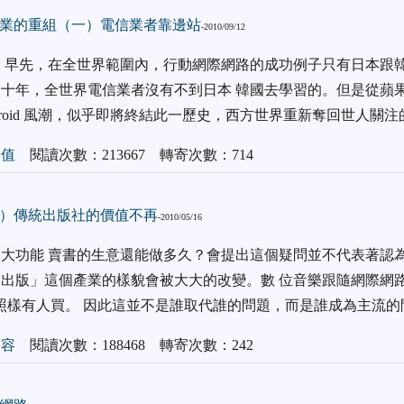
業的重組（一）電信業者靠邊站
-2010/09/12
 早先，在全世界範圍內，行動網際網路的成功例子只有日本跟韓
十年，全世界電信業者沒有不到日本 韓國去學習的。但是從蘋果幾年
droid 風潮，似乎即將終結此一歷史，西方世界重新奪回世人關注
加值
閱讀次數：213667 轉寄次數：714
）傳統出版社的價值不再
-2010/05/16
大功能 賣書的生意還能做多久？會提出這個疑問並不代表著認為
出版」這個產業的樣貌會被大大的改變。數 位音樂跟隨網際網
照樣有人買。 因此這並不是誰取代誰的問題，而是誰成為主流的
內容
閱讀次數：188468 轉寄次數：242