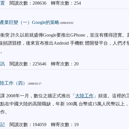
裝置
閱讀次數：208636 轉寄次數：254
業巨變（一）Google的策略
-2008/03/02
突 許久以前就盛傳Google要推出GPhone，並沒有獲得證實。直到
無線頻譜競標，後來宣布推出Android 手機軟 體開發平台，人們才發
大。
通訊
閱讀次數：225646 轉寄次數：20
陸工作（四）
-2008/02/17
課 2008年一月，數位之牆正式推出「
大陸工作
」頻道。這裡的工
點在中國大陸的高階職缺，年新 100萬 台幣或15萬人民幣以上
工作。
筆記
閱讀次數：194059 轉寄次數：19