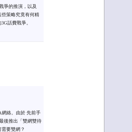
率戰爭的推演，以及
這些策略究竟有何精
3G話費戰爭。
A網絡。由於 先前手
使最後推出「雙網雙待
何需要雙網？