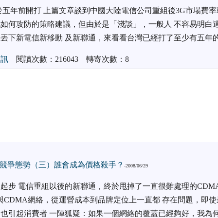
於五年前開打 上篇文章談到中國大陸電信公司重組後3G市場費
如何攻防的策略建議，但由於是「淺談」，一般人 不容易明白
丟下新電信新移動 及新聯通，來看看台灣已經打了至少有五年的
通訊
閱讀次數：216043 轉寄次數：8
競爭態勢（三）誰會成為價格殺手？
-2008/06/29
起步 電信重組以後的新聯通，終於甩掉了一直很難處理的CDM
 與CDMA網絡，從運營成本到品牌定位上一直都 存在問題，即
也引起消費者 一陣狐疑：如果一個網絡的覆蓋已經夠好，我為