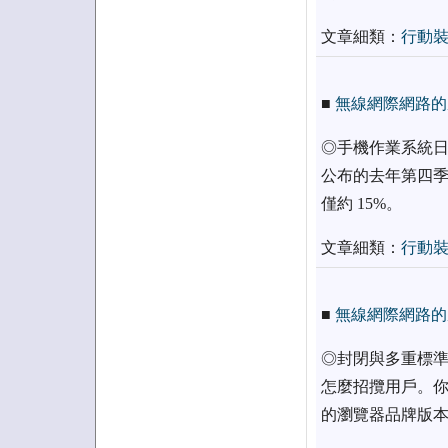
文章細類：
行動
■
無線網際網路的產
◎手機作業系統日漸
公布的去年第四季全
僅約 15%。
文章細類：
行動
■
無線網際網路的產
◎封閉與多重標準
怎麼招攬用戶。你
的瀏覽器品牌版