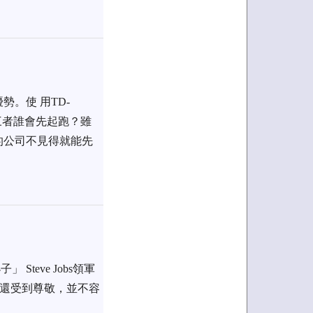
。使 用TD-
這三者誰會先起跑？雖
的公司不見得就能先
teve Jobs領軍
同時還受到尊敬，並不容