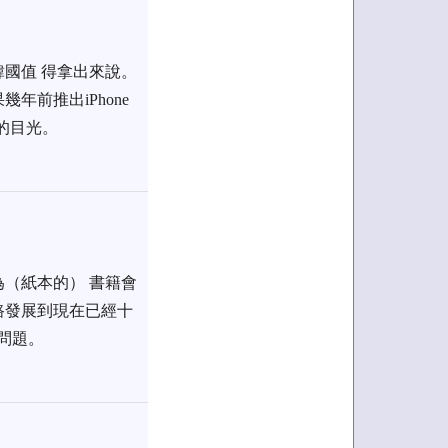
國值 得拿出來說。
前推出iPhone
的目光。
（紙本的） 書籍會
路發展到現在已經十
問題。