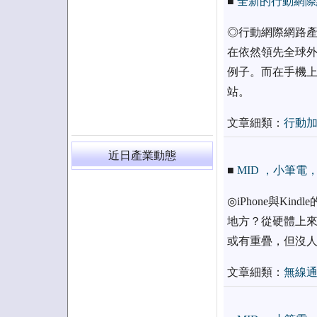
■
全新的行動網際
◎行動網際網路產
在依然領先全球外
例子。而在手機上
站。
文章細類：
行動
近日產業動態
■
MID ，小筆
◎iPhone與Kin
地方？從硬體上來
或有重疊，但沒人
文章細類：
無線