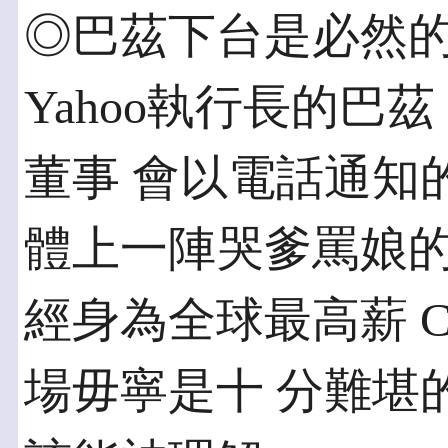
◎巴茲下台是必然的嗎
Yahoo執行長的巴茲（C
董事 會以電話通知
體上一陣哭爹罵娘的
經身為全球最高薪 
場毋寧是十 分難堪