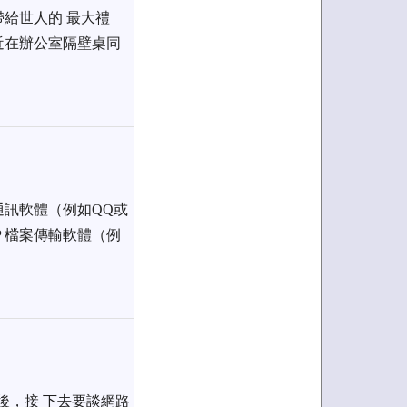
給世人的 最大禮
近在辦公室隔壁桌同
通訊軟體（例如QQ或
P 檔案傳輸軟體（例
）後，接 下去要談網路