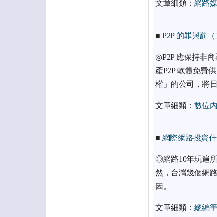
文章細類：
網路
■
P2P 的罪與罰
◎P2P 應保持非
產P2P 軟體免
權」的公司，將
文章細類：
數位
■
網際網路投資什
◎網路10年玩遍
然，台灣幾個網路
因。
文章細類：
總編