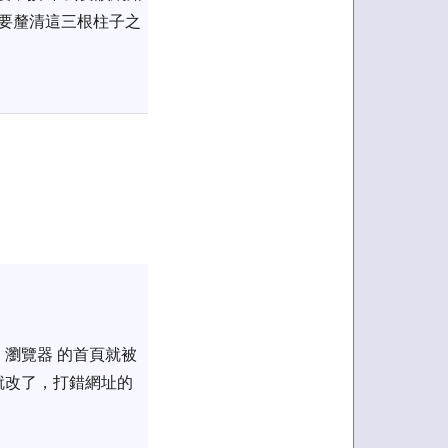
，有必要釐清這三根柱子之
瀏覽器 的首頁就被
就改了，打錯網址的