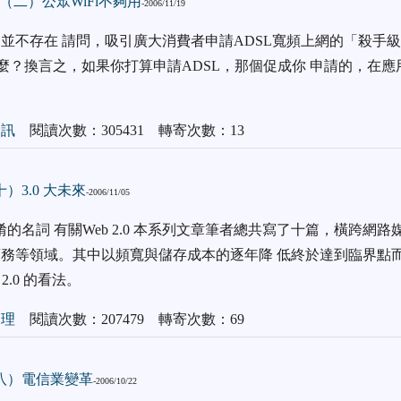
（二）公眾WiFi不夠用
-2006/11/19
不存在 請問，吸引廣大消費者申請ADSL寬頻上網的「殺手級應用
on）是什麼？換言之，如果你打算申請ADSL，那個促成你 申請的，
通訊
閱讀次數：305431 轉寄次數：13
（十）3.0 大未來
-2006/11/05
是個混淆的名詞 有關Web 2.0 本系列文章筆者總共寫了十篇，橫跨網
務等領域。其中以頻寬與儲存成本的逐年降 低終於達到臨界點
2.0 的看法。
管理
閱讀次數：207479 轉寄次數：69
命（八）電信業變革
-2006/10/22