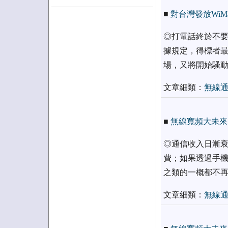
■
對台灣發放WiM
◎打電話終於不要錢
據規定，得標者最
場，又將開始騷
文章細類：
無線
■
無線寬頻大未來（
◎通信收入日漸衰
費；如果透過手機
之類的一概都不
文章細類：
無線