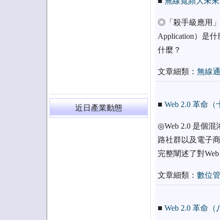
■
無線寬頻大未來
◎「殺手級應用」並
Applicati
什麼？
文章細類：
無線
■
Web 2.0 革命
近日產業動態
◎Web 2.0 
路社群以及電子商
完整闡述了對Web 
文章細類：
數位
■
Web 2.0 革