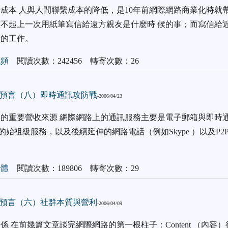
成本 人與人間聯繫成本的降低，是10年前網際網路商業化時就帶
不起上一次用紙筆寫信給遠方親友是什麼時 候的事；而寫信給
行的工作。
寬頻
閱讀次數：242456 轉寄次數：26
預言（八）即時通訊攻防戰
-2006/04/23
的重要營收來源 網際網路上的通訊服務主要是電子郵箱與即時
類的始祖級服務，以及後續延伸的網路電話（例如Skype ）以及P2
。
媒體
閱讀次數：189806 轉寄次數：29
預言（六）社群本質與營利
-2006/04/09
 在前幾篇文章談完網際網路的第一根柱子：Content （內容