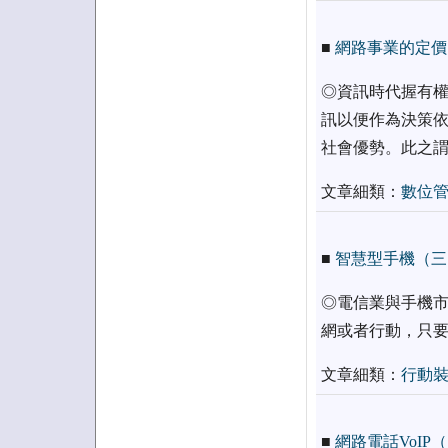
■
網路事業的定價
◎資訊時代握有權
訊以便作為決策依
社會優勢。此之
文章細類：
數位
■
智慧型手機（三
◎電信業與手機市
網或者行動，只要
文章細類：
行動
■
網路電話VoI