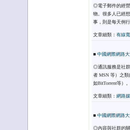
◎電子郵件的經營
物。很多人已經想
事，則是每天例
文章細類：
有線
■
中國網際網路大
◎通訊服務是社群
者 MSN 等）之
如BitTorrent等）
文章細類：
網路
■
中國網際網路大
◎內容與社群的關係