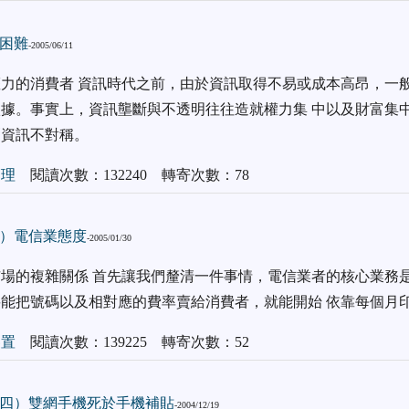
困難
-2005/06/11
力的消費者 資訊時代之前，由於資訊取得不易或成本高昂，一般
據。事實上，資訊壟斷與不透明往往造就權力集 中以及財富集
謂資訊不對稱。
管理
閱讀次數：132240 轉寄次數：78
）電信業態度
-2005/01/30
場的複雜關係 首先讓我們釐清一件事情，電信業者的核心業務
能把號碼以及相對應的費率賣給消費者，就能開始 依靠每個月
裝置
閱讀次數：139225 轉寄次數：52
P（四）雙網手機死於手機補貼
-2004/12/19