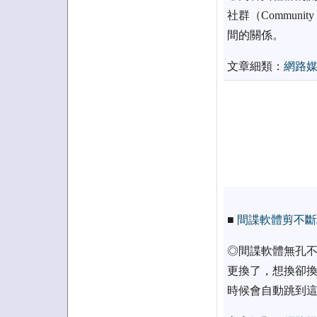
社群（Communi
間的關係。
文章細類：
網路
■
間諜軟體剪不斷
◎間諜軟體無孔不
更換了，想換卻換
時候會自動跳到