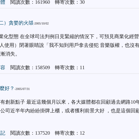
媒體
閱讀次數：161960 轉寄次數：30
（二）貪婪的火燄
-2005/10/02
商業化型態 在全球司法判例日見緊縮的情況下，可預見商業化經營的
費供人使用）閉著眼睛說「我不知到用戶拿去侵犯 音樂版權，也沒
日漸消失。
內容
閱讀次數：158509 轉寄次數：11
麼好？
-2005/07/31
所有創新點子 最近這幾個月以來，各大媒體都在回顧過去網路10
公司近半年內紛紛掛牌上櫃，或者獲利前景大好 ，也是這個回
筆記
閱讀次數：137520 轉寄次數：12