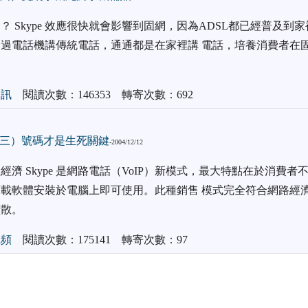
 Skype 效應很快就會影響到固網，因為ADSL都已經普及到
過電話機講傳統電話，通通都是在家裡講 電話，培養消費者在
。
通訊
閱讀次數：146353 轉寄次數：692
P（三）號碼才是生死關鍵
-2004/12/12
濟 Skype 是網路電話（VoIP）新模式，最大特點在於消費者
載軟體安裝於電腦上即可使用。此種銷售 模式完全符合網路經
擴散。
寬頻
閱讀次數：175141 轉寄次數：97