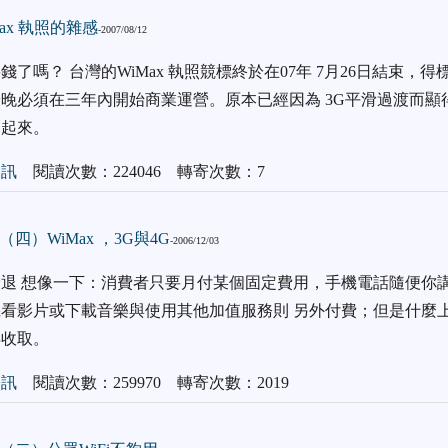
ax 執照的雜感
-2007/08/12
了嗎？ 台灣的WiMax 執照競標終於在07年 7月26日結束，得
晚必須在三年內開始商業運營。原本已經因為 3G平滑過渡而顯
動起來。
通訊
閱讀次數：224046 轉寄次數：7
四）WiMax ，3G與4G
-2006/12/03
退 想像一下：消費者只要月付某個固定費用，手機電話隨便你講
看影片或下載音樂與使用其他加值服務則 另外付費；但是什麼
再收取。
通訊
閱讀次數：259970 轉寄次數：2019