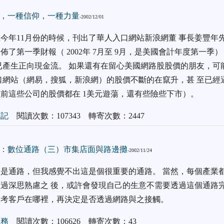
，一種信仰，一種力量
-2002/12/01
今年11月份的時候，刊出了華人入口網站新浪網董 事長姜豐年
佈了第一季財報（ 2002年 7月至 9月，是美國會計年度第一季
已產生正向現金流。 如果還有在留心美國網路股股價的朋友，可
口網站（網易，搜狐，新浪網）的股價不斷的在竄升，甚 至已經
前這些公司的股價都在 1美元遊蕩，還有些險些下市）。
筆記
閱讀次數：107343 轉寄次數：2447
：數位通路（三）市集店面與路邊攤
-2002/11/24
是通路，但我感覺不出這是個很重要的通路。 當然，每個產業
過深思熟慮之 後，或許會發現自己的生意不需要透過這個通路
思考客戶在哪裡，再決定是否透過網路與之接觸。
商務
閱讀次數：106626 轉寄次數：43