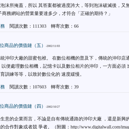
泡沫所掩蓋，所以 其答案都被過度誇大，等到泡沫破滅後，又
 電子商務網站的營業量要達多少，才符合「正確的期待？」
商務
閱讀次數：111303 轉寄次數：66
位商品的價值鏈（五）
-2002/11/03
統沖印大廠的甜蜜包袱。 在數位相機的普及下，傳統的沖印店
，以便處理數位相機，記憶卡以及數位相片的沖印，一方面必須 
育訓練等等，以致於數位化的 速度緩慢。
商務
閱讀次數：107603 轉寄次數：39
位商品的價值鏈（四）
-2002/10/27
生意的企業而言，不論是自有傳統通路的沖印大廠 ，還是新興
象或者競 爭者。（附圖：http://www.digitalwall.com/images/