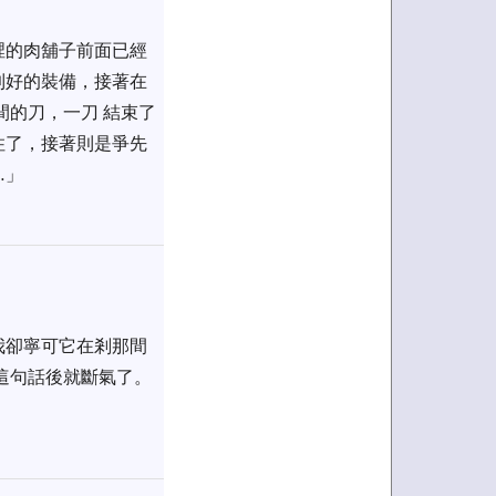
裡的肉舖子前面已經
到好的裝備，接著在
間的刀，一刀 結束了
住了，接著則是爭先
…」
我卻寧可它在剎那間
這句話後就斷氣了。