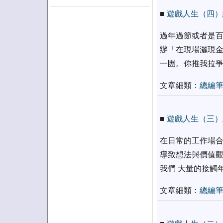
■
遊戲人生（四）
過年過節或者是百
辦「在現場灑現金
一團。你推我拉爭
文章細類：
總編
■
遊戲人生（三）
在日常的工作場合
導致想法與價值觀
我們 大量的接觸
文章細類：
總編