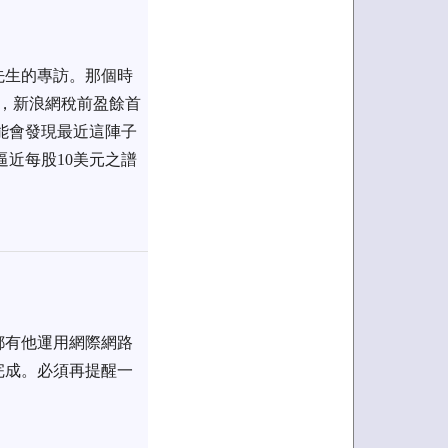
先生的專訪。那個時
），新浪網稅前盈餘首
能會發現最近這陣子
逼近每股10美元之譜
都有他運用網際網路
完成。必須再提醒一