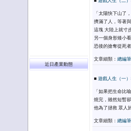
■
遊戲人生（二）
「太陽快下山了，
擠滿了人，等著與
這塊 大陸上就寸
另一個身形矮小看
恐後的搶奪從死者
文章細類：
總編
近日產業動態
■
遊戲人生（一）
「如果把生命比喻
燒完，雖然短暫卻
他為了拯救 眾人
文章細類：
總編