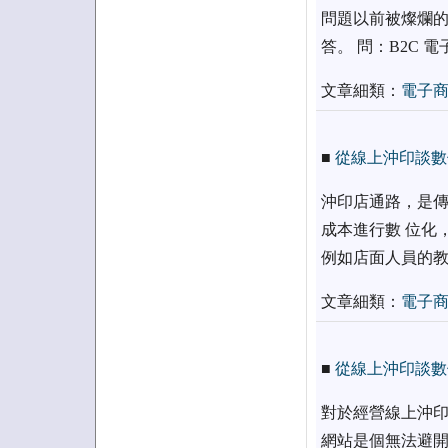
問題以前被燦爛的
答。 問：B2C
文章細類：
電子
■
從線上沖印談數
沖印店通路，是傳
成本進行數 位化
例如店面人員的教
文章細類：
電子
■
從線上沖印談數
對於經營線上沖印
網站是個無法避開的合作對