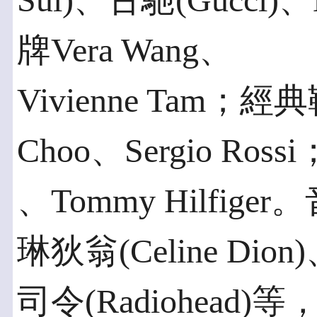
Sui)、古馳(Gucci
牌Vera Wang、
Vivienne Tam；
Choo、Sergio Ros
、Tommy Hilfi
琳狄翁(Celine Dio
司令(Radiohea