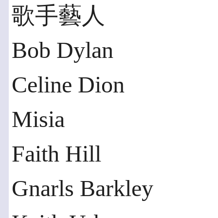
歌手藝人
Bob Dylan
Celine Dion
Misia
Faith Hill
Gnarls Barkley