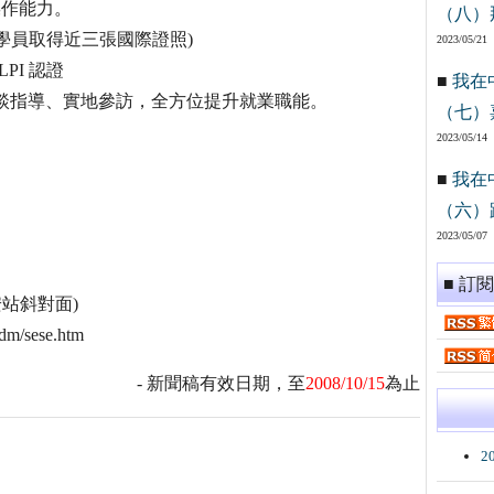
操作能力。
（八）
每學員取得近三張國際證照)
2023/05/21
LPI 認證
■
我在
面談指導、實地參訪，全方位提升就業職能。
（七）
2023/05/14
■
我在
（六）
2023/05/07
■ 訂
安站斜對面)
m/sese.htm
- 新聞稿有效日期，至
2008/10/15
為止
2