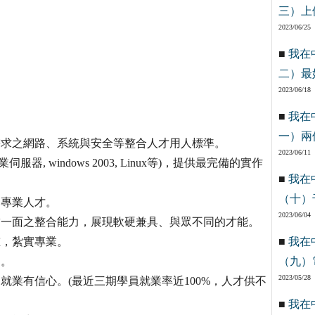
三）上
2023/06/25
■
我在
二）最
2023/06/18
■
我在
一）兩
需求之網路、系統與安全等整合人才用人標準。
2023/06/11
,專業伺服器, windows 2003, Linux等)，提供最完備的實作
■
我在
（十）
題專業人才。
2023/06/04
當一面之整合能力，展現軟硬兼具、與眾不同的才能。
重，紮實專業。
■
我在
習。
（九）
2023/05/28
就業有信心。(最近三期學員就業率近100%，人才供不
■
我在