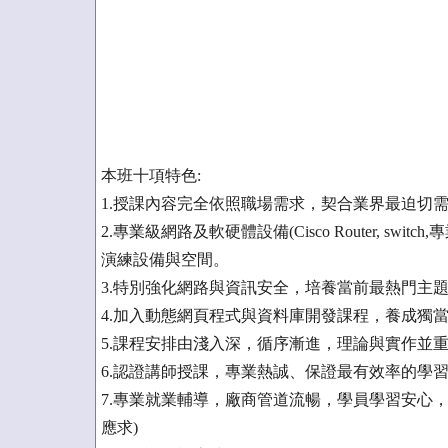
本班十項特色:
1.授課內容完全依照職場需求，契合業界最迫切
2.專業級網路及軟硬體設備(Cisco Router, switch
演練設備與空間。
3.特別強化網路與資訊安全，培養當前最熱門主
4.加入動態網頁程式與資料庫開發課程，養成獨
5.課程安排由淺入深，循序漸進，理論與實作並
6.認證講師授課，專業熱誠、保證最有效率的學
7.專業就業輔導，廠商管道流暢，學員學習安心，
應求)