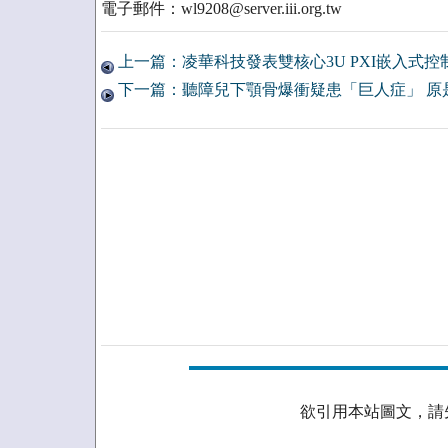
電子郵件：wl9208@server.iii.org.tw
上一篇：凌華科技發表雙核心3U PXI嵌入式控
下一篇：聽障兒下顎骨爆衝疑患「巨人症」 原
欲引用本站圖文，請先取得授權。