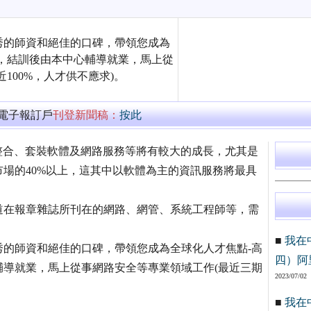
秀的師資和絕佳的口碑，帶領您成為
，結訓後由本中心輔導就業，馬上從
100%，人才供不應求)。
萬電子報訂戶
刊登新聞稿：
按此
整合、套裝軟體及網路服務等將有較大的成長，尤其是
場的40%以上，這其中以軟體為主的資訊服務將最具
道在報章雜誌所刊在的網路、網管、系統工程師等，需
■
我在
的師資和絕佳的口碑，帶領您成為全球化人才焦點-高
四）阿
導就業，馬上從事網路安全等專業領域工作(最近三期
2023/07/02
■
我在