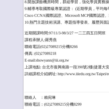
8.開放課餘機房時間，群組學習，強化學員實務
9.輔導考取國際級專業認證： (近期學員，平均
Cisco CCNA國際認證、Microsoft MCP國際認證、
10.熱門主題技術演講、專題指導發表、履歷與
近期開課時間:97/11/3-98/3/27 一二三四五日間班
課程承辦人:羅秀燕
聯絡電話(02)27089215分機8266
傳真: (02)27089218
E-mail:showyann@iii.org.tw
上課地點: 台北市復興南路一段390號2樓(捷運大
詳細課程介紹網址: http://www.iiiedu.org.tw/Taipei/ed
聯絡人 ：賴宛琳
聯絡電話：(02)27089215分機8299