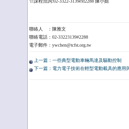
☆課程洽詢:02-3322-3139ext2288 陳小姐
聯絡人 ：陳雅文
聯絡電話：02-33223139#2288
電子郵件：ywchen@tcfst.org.tw
上一篇：一些典型電動車輛馬達及驅動控制
下一篇：電力電子技術在輕型電動載具的應用