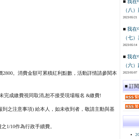
■
我在
（八）
2023/05/21
■
我在
（七）
2023/05/14
■
我在
（六）
惠價2800。消費金額可累積紅利點數，活動詳情請參閱本
2023/05/07
■ 訂
未完成繳費視同取消,恕不接受現場報名 &繳費!
室及報到之注意事項) 給本人，如未收到者，敬請主動與基
1/10作為行政手續費。
2