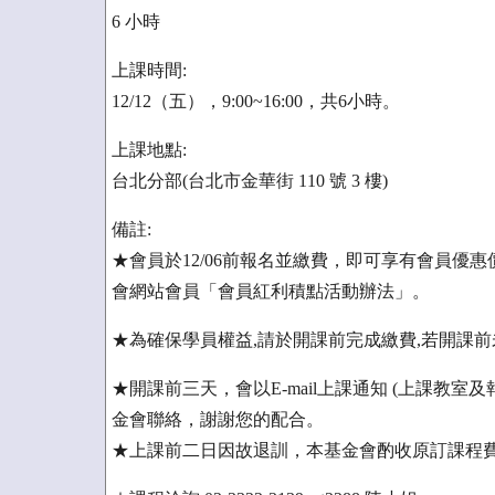
6 小時
上課時間:
12/12（五），9:00~16:00，共6小時。
上課地點:
台北分部(台北市金華街 110 號 3 樓)
備註:
★會員於12/06前報名並繳費，即可享有會員優
會網站會員「會員紅利積點活動辦法」。
★為確保學員權益,請於開課前完成繳費,若開課前
★開課前三天，會以E-mail上課通知 (上課教
金會聯絡，謝謝您的配合。
★上課前二日因故退訓，本基金會酌收原訂課程費之