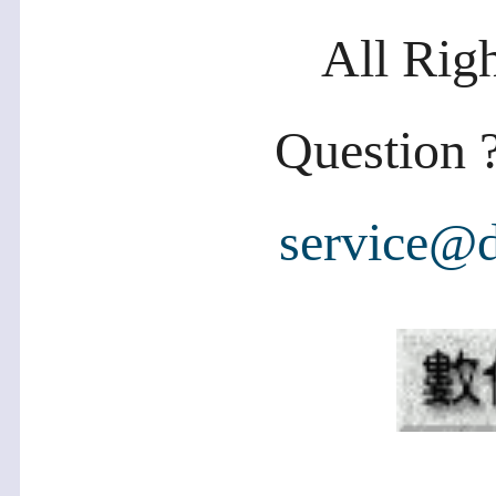
All Rig
Question ?
service@d