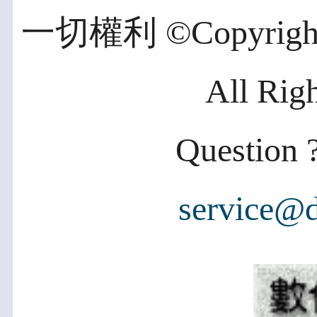
一切權利 ©Copyright 2
All Rig
Question ?
service@d