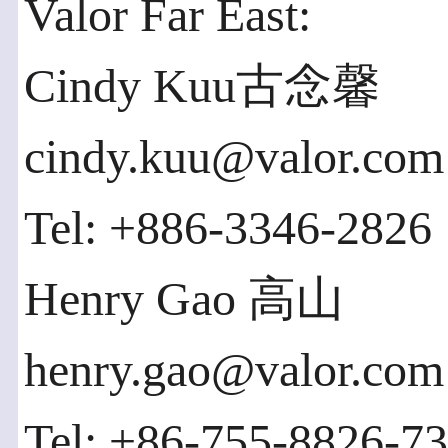
Valor Far East:
Cindy Kuu古念馨
cindy.kuu@valor.com
Tel: +886-3346-2826
Henry Gao 高山
henry.gao@valor.com
Tel: +86-755-8826-7