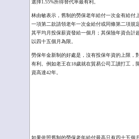
選擇1.55%所得替代率最有利。
林由敏表示，舊制的勞保老年給付一次金有給付
一項第二款請領老年一次金給付或同條第二項規
其平均月投保薪資發給一個月；其保險年資合計
以四十五個月為限。
勞保年金新制的好處是，沒有投保年資的上限，
有利。例如老王在18歲就在貿易公司工讀打工，
資高達42年。
如果依照舊制的勞保老年給付最高只有四十五個月