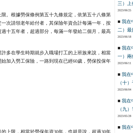
三）上
2023/06/25
上限。根據勞保條例第五十九條規定，依第五十八條第
■
我在
定一次請領老年給付者，其保險年資合計每滿一年，按
二）最
超過十五年者，超過部分，每滿一年發給二個月，最高
2023/06/18
■
我在
對許多在學生時期就步入職場打工的上班族來說，相當
一）兩
開始加入勞工保險，一路到現在已經60歲，勞保投保年
2023/06/11
■
我在
（十）
2023/06/04
■
我在
（九）
2023/05/28
■
我在
的上限，相當於勞保年資30年，也就是說，超過30年