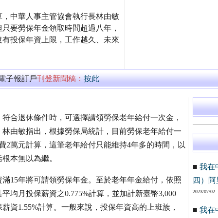
算，中華人事主管協會執行長林由敏
但只要勞保年金領取時間超過八年，
沒有投保年資上限，工作越久、未來
萬電子報訂戶
刊登新聞稿：
按此
族，符合退休條件時，可選擇請領勞保老年給付一次金，
金。林由敏指出，根據勞保局統計，目前勞保老年給付一
花費2萬元計算，這筆老年給付只能維持4年多的時間，以
活根本無以為繼。
■
我在
資滿15年將可請領勞保年金。至於老年年金給付，依照
四）阿
2023/07/02
月投保薪資之0.775%計算，並加計新臺幣3,000
薪資1.55%計算。一般來說，投保年資高的上班族，
■
我在