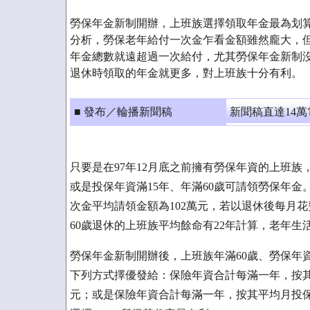
勞保年金新制開辦，上班族選擇領取年金最為划
分析，勞保老年給付一次金乍看金額雖然龐大，
年金總數就遠超過一次給付，尤其勞保年金新制
退休時領取的年金就更多，對上班族十分有利。
■ 發布／輪播新聞稿
新聞稿直達14
只要是在97年12月底之前擁有勞保年資的上班
或是投保年資滿15年、年滿60歲可請領勞保年
次金平均請領金額為102萬元，若以退休後每月
60歲退休的上班族平均餘命有22年計算，老年生
勞保年金新制開辦後，上班族年滿60歲、勞保年
下列方式擇優發給：保險年資合計每滿一年，按其平均
元；或是保險年資合計每滿一年，按其平均月投保