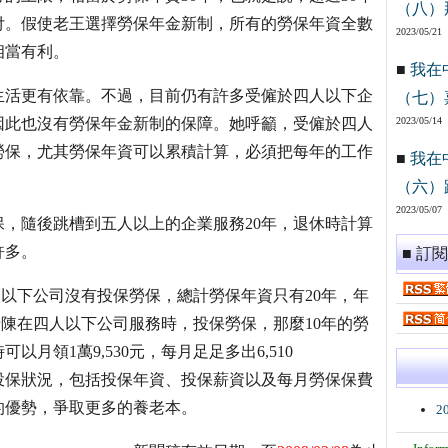
（八）
付。假使老王選擇勞保年金新制，所有的勞保年資全數
2023/05/21
相當有利。
■
我在
生活更有依靠。不過，目前仍有許多受僱於四人以下企
（七）
因此也沒有勞保年金新制的保障。她呼籲，受僱於四人
2023/05/14
勞保，尤其勞保年資可以累積計算，必須把每年的工作
■
我在
（六）
2023/05/07
保，隨後跳槽到五人以上的企業服務20年，退休時計算
許多。
■ 訂
四人以下公司沒有投保勞保，總計勞保年資只有20年，年
果老陳在四人以下公司服務時，投保勞保，那麼10年的勞
月領1萬9,530元，每月足足多出6,510
投保狀況，包括投保年資、投保薪資以及每月勞保保費
的優勢，爭取更多的養老本。
2