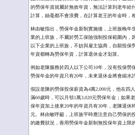
的勞保年資就屬於無效年資，無法計算到老年給
計算，絲毫都不會浪費，在計算老王的年金時，
林由敏指出，勞保年金新制實施後，上班族晚年
業的上班族，不屬於勞工保險強制投保範圍內，
以下企業的上班族，不妨與雇主協商，自願投保
年資都轉為勞保年資，計算退休金才划算。
例如老陳服務於四人以下公司10年，沒有投保勞
勞保年金的年資只有20年，未來退休金將會縮水
假設老陳的勞保投保薪資為4萬2,000元，他在
滿60歲時，可以月領1萬3,020元勞保年金；如
保年資加上後來20年的年資共有30年，老陳退休時可以
元。林由敏呼籲，上班族平時應注意自己勞保的
的繳費狀況，善用勞保年金新制無投保年資上限