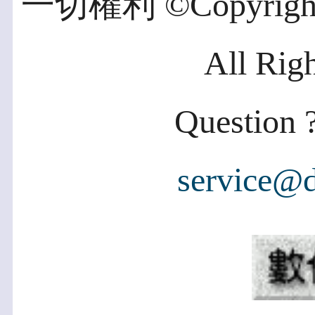
一切權利 ©Copyright 2
All Rig
Question ?
service@d