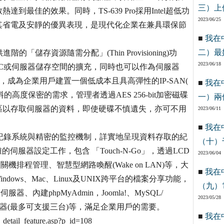
三）上
最佳的效果。同時，TS-639 Pro採用Intel超低功
2023/06/25
其省電及安靜的優異表現，是現代化企業在兼具環保節
■
我在
二）最
進階的「儲存資源隨需分配」(Thin Provisioning)功
2023/06/18
為PC或伺服器儲存空間的擴充，同時也可以作為伺服器
成為企業用戶建置一個低成本且具高彈性的IP-SAN(
■
我在
機密資料的高度保密的需求，管理者透過AES 256-bit加密磁碟
一）兩
區以存取伺服器的資料，即使硬碟不慎遺失，亦可不用
2023/06/11
■
我在
完整的連線紀錄系統與精密的監控機制，詳實地呈現資料存取的紀
（十）
服器設定工作，包含 「Touch-N-Go」，透過LCD
2023/06/04
機排程管理、智慧型網路喚醒(Wake on LAN)等，大
■
我在
indows、Mac、Linux及UNIX跨平台的檔案分享功能，
（九）
內建phpMyAdmin，Joomla!、MySQL/
2023/05/28
機伺服器(最多可支援三台)等，滿足企業用戶的需要。
■
我在
il_feature.asp?p_id=108