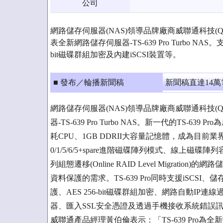
公司
網路儲存伺服器(NAS)領導品牌廠商威聯通科技(QNAP 
表全新網路儲存伺服器-TS-639 Pro Turbo NAS
bit磁碟群組加密及內建iSCSI裝置等。
■ 發布／輪播新聞稿
新聞稿直達14
網路儲存伺服器(NAS)領導品牌廠商威聯通科技(QNAP
器-TS-639 Pro Turbo NAS。新一代的TS-639
耗CPU、1GB DDRII大容量記憶體，成為目前業
0/1/5/6/5+spare進階磁碟陣列模式、線上磁碟陣列容量擴充
列組態遷移(Online RAID Level Migra
資料保護的需求。TS-639 Pro同時支援iSCSI、儲存資
護、AES 256-bit磁碟群組加密、網路自動IP連
器、匯入SSL安全憑證及透過手機接收系統錯誤
威聯通產品經理黃伯倫表示：「TS-639 Pro