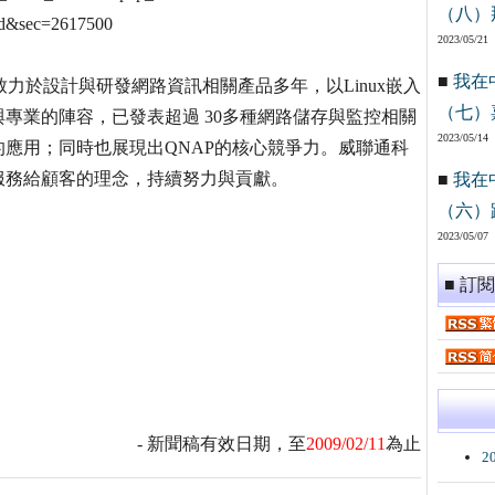
（八）
&sec=2617500
2023/05/21
■
我在
nc.)，致力於設計與研發網路資訊相關產品多年，以Linux嵌入
（七）
專業的陣容，已發表超過 30多種網路儲存與監控相關
2023/05/14
應用；同時也展現出QNAP的核心競爭力。威聯通科
服務給顧客的理念，持續努力與貢獻。
■
我在
（六）
2023/05/07
■ 訂
- 新聞稿有效日期，至
2009/02/11
為止
2