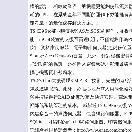
槽的設計，相較於業界一般機種更能夠使風流與散熱達到
耗的CPU，在系統全年不間斷的運作下亦能擁有
能考量下的最佳儲存解決方案。」
TS-639 Pro能同時支援NAS及iSCSI的運作，並提供
能，iSCSI裝置的支援可高達8組，不僅能夠作
(如：資料庫伺服器、電子郵件伺服器)之備份位置，
Storage Area Network)首選。此外，針對極
群組功能的保護，必須輸入密鑰密碼才能開啟磁
擔心機密資料被竊取。
TS-639 Pro支援硬碟S.M.A.R.T技術、
錄及連線狀態。此外，亦貼心地為IT人員簡化複雜的伺
螢幕按鍵進行RAID 組態設定及快速安裝、電源開關
幅降低系統管理的成本。 威聯通TS-639Pro支援 W
內建多合一的網路伺服器，包含網路伺服器、FTP伺服器、
SQLite，可編輯的php.ini網路伺服器、印表
詳細產品規格請參考：http://www.qnap.com/cht/pro_deta