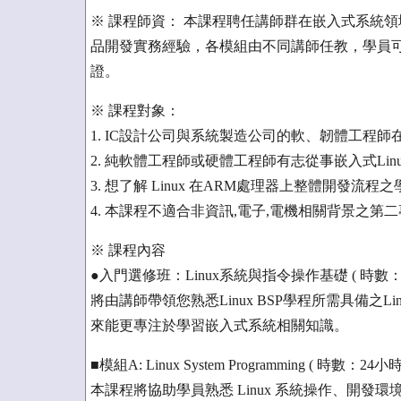
※ 課程師資： 本課程聘任講師群在嵌入式系統
品開發實務經驗，各模組由不同講師任教，學員
證。
※ 課程對象：
1. IC設計公司與系統製造公司的軟、韌體工程師
2. 純軟體工程師或硬體工程師有志從事嵌入式Lin
3. 想了解 Linux 在ARM處理器上整體開發流程
4. 本課程不適合非資訊,電子,電機相關背景之第
※ 課程內容
●入門選修班：Linux系統與指令操作基礎 ( 時數：
將由講師帶領您熟悉Linux BSP學程所需具備之Linu
來能更專注於學習嵌入式系統相關知識。
■模組A: Linux System Programming ( 時數：24小時
本課程將協助學員熟悉 Linux 系統操作、開發環境以及Li