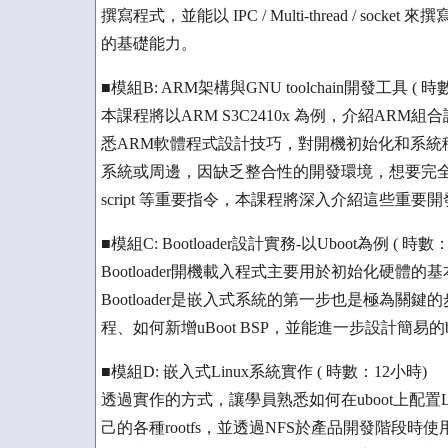
撰寫程式，並能以 IPC / Multi-thread / sock
的基礎能力。
■模組B: ARM架構與GNU toolchain開發工具 ( 時
本課程將以ARM S3C2410x 為例，介紹A
悉ARM軟體程式設計技巧，對開機初始化和系統移植時
系統或周邊，因缺乏整合性的開發環境，想要完全掌握開發
script 等重要指令，本課程將深入介紹這些重
■模組C: Bootloader設計實務-以Uboot為例 ( 時數
Bootloader開機載入程式主要用於初始化硬體
Bootloader是嵌入式系統的第一步也是極為關
程、如何新增uBoot BSP，並能進一步設計簡易的boot
■模組D: 嵌入式Linux系統實作 ( 時數：12小時)
透過實作的方式，讓學員熟悉如何在uboot上配置Li
己的各種rootfs，並透過NFS於產品開發階段時