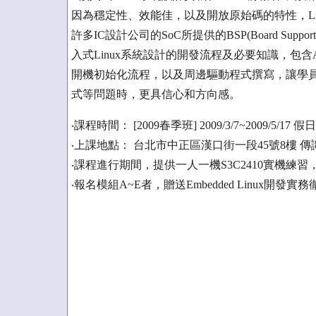
因為穩定性、效能佳，以及開放原始碼的特性，L
許多IC設計公司的SoC所提供的BSP(Board Suppo
入式Linux系統設計的開發流程及必要知識，包含
開機初始化流程，以及周邊驅動程式撰寫，讓學
式等問題時，更具信心和方向感。
‧課程時間： [2009春季班] 2009/3/7~2009/5/17 假日班
‧上課地點： 台北市中正區漢口街一段45號8樓 
‧課程進行期間，提供一人一機S3C2410實機練
‧報名模組A~E者，贈送Embedded Linux開發