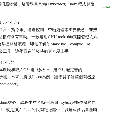
et 來撰寫伺服軟體，培養學員具備(Embedded) Linux 程式開發
Inform
數：35小時)
RM組合語言、指令集、週邊控制、中斷處理等重要概念，並熟
會有幫助。一般選用GNU toolcahin來開發嵌入式
流程，即需了解如Make file、compile、ld
要開發工具，讓學員在開發時能更容易上手。
：12小時)
的基本環境和載入OS到目標板上，建立功能完善的
鍵的步驟，本單元將以Uboot為例，讓學員了解整個開機流
loader。
nux核心，課程中亦將動手編譯busybox與製作屬於自
使用，或是加入uboot的快閃記憶體中，以達成商品量產時