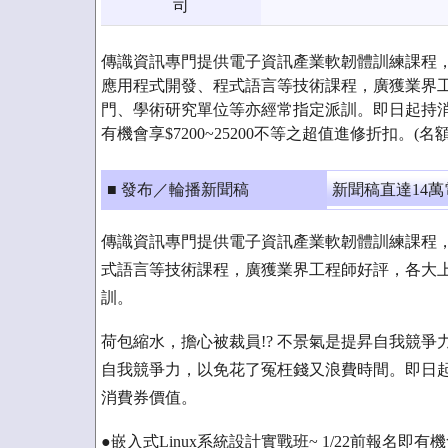
司
傳識資訊專門提供電子資訊產業軟韌體訓練課程
應用程式開發、程式語言等技術課程，廣獲業界
門、學術研究單位等亦經常指定派訓。即日起持消費
有機會享$7200~25200不等之超值進修折扣。(名
■ 發布／輪播新聞稿
新聞稿直達14
傳識資訊專門提供電子資訊產業軟韌體訓練課程
式語言等技術課程，廣獲業界工程師好評，各大
訓。
荷包縮水，擔心被裁員!? 不景氣是提昇自我競
自我競爭力，以免花了冤枉錢又浪費時間。即日起使
消費券價值。
●嵌入式Linux系統設計實戰班~ 1/22前報名即有機