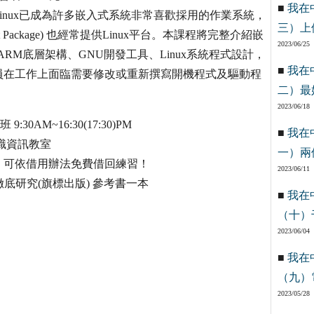
■
我在
inux已成為許多嵌入式系統非常喜歡採用的作業系統，
三）上
rt Package) 也經常提供Linux平台。本課程將完整介紹嵌
2023/06/25
ARM底層架構、GNU開發工具、Linux系統程式設計，
■
我在
員在工作上面臨需要修改或重新撰寫開機程式及驅動程
二）最
2023/06/18
 9:30AM~16:30(17:30)PM
■
我在
傳識資訊教室
一）兩
習，可依借用辦法免費借回練習！
2023/06/11
實務徹底研究(旗標出版) 參考書一本
■
我在
（十）
2023/06/04
■
我在
（九）
2023/05/28