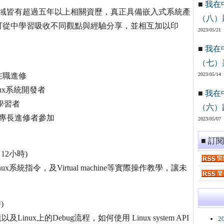
■
我在
領域皆有超過五年以上相關資歷，真正具備嵌入式系統產
（八）
可從中學習吸收不同觀點與經驗分享，並相互加以印
2023/05/21
■
我在
（七）
在職進修
2023/05/14
ux系統開發者
■
我在
之學習者
（六）
二專長進修者參加
2023/05/07
■ 訂
12小時)
x系統指令，及Virtual machine等實際操作教學，讓未
)
nux上的Debug流程，如何使用 Linux system API
2