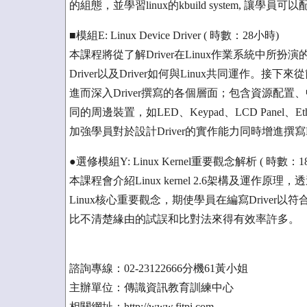
的組態，並學習linux的kbuild system, 讓學員可
■模組E: Linux Device Driver ( 時數：28小時)
本課程將從了解Driver在Linux作業系統中所
Driver以及Driver如何與Linux共同運作。接下來從簡單的C
進而深入Driver撰寫的各個層面；包含資源配
同的周邊裝置，如LED、Keypad、LCD Panel、
加強學員對於設計Driver的實作能力同時增進撰寫Linux
●選修模組Y: Linux Kernel重要觀念解析 ( 時數：1
本課程會介紹Linux kernel 2.6架構及運
Linux核心重要觀念，期使學員在編寫Drive
比不清楚緣由的試誤和比對法來得有效率許多。
諮詢專線：02-23122666分機61黃小姐
主辦單位：傳識資訊教育訓練中心
相關網址：http://www.fitpi.com