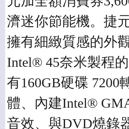
元加全額消費券3,6
濟迷你節能機。捷
擁有細緻質感的外
Intel® 45奈米製
有160GB硬碟 7200
體、內建Intel® G
音效、與DVD燒錄