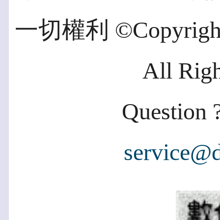
一切權利 ©Copyright 2
All Rig
Question ?
service@d