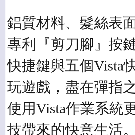
鋁質材料、髮絲表
專利『剪刀腳』按
快捷鍵與五個Vist
玩遊戲，盡在彈指之間
使用Vista作業系
技帶來的快意生活