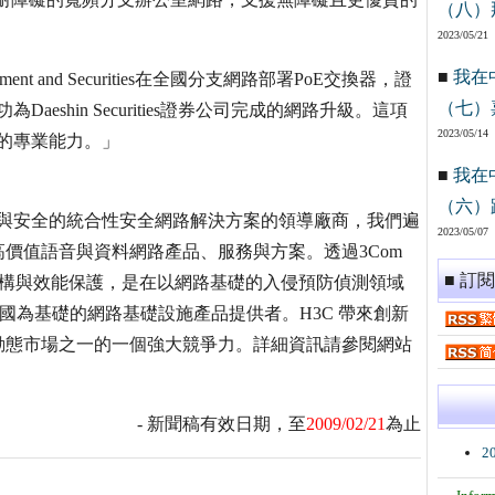
（八）
2023/05/21
■
我在
tment and Securities在全國分支網路部署PoE交換器，證
（七）
eshin Securities證券公司完成的網路升級。這項
2023/05/14
求的專業能力。」
■
我在
（六）
、與安全的統合性安全網路解決方案的領導廠商，我們遍
2023/05/07
價值語音與資料網路產品、服務與方案。透過3Com
■ 訂
的應用、架構與效能保護，是在以網路基礎的入侵預防偵測領域
中國為基礎的網路基礎設施產品提供者。H3C 帶來創新
動態市場之一的一個強大競爭力。詳細資訊請參閱網站
- 新聞稿有效日期，至
2009/02/21
為止
2