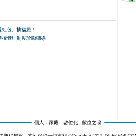
Inform
送紅包、抽福袋！
產權管理制度診斷輔導
個人．家庭．數位化 - 數位之牆
本站保留一切權利 ©Copyright 2023, DigitalWall.COM. All 