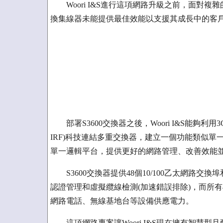
Woori I&S進行這項網路升級之前，面對複雜
換集線器未能提供最佳效能以支援其成長中的客
部署S3600交換器之後，Woori I&S能夠利用3Com的智慧型
IRF)科技連結多重交換器，建立一個功能類似單
單一邏輯平台，提供更好的網路管理、改善效能
S3600交換器提供48個10/100乙太網路交換埠和四個G
認證管理和虛擬纜線檢測(加速錯誤排除)，而所有48
網路電話、無線基地台等設備供應電力。
這項網路專案讓Woori I&S現在擁有智慧型