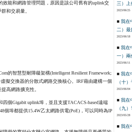
的效能和網路管理問題，原因是該公司舊有的uplink交
三）上
戶群和交易量。
2023/06/25
■
我在
二）最
2023/06/18
■
我在
一）兩
2023/06/11
耐障礙架構(Intelligent Resilient Framework;
■
我在
一虛擬交換器的分散式網路交換核心。IRF藉由建構一個
（十）
並提高網路擴充性。
2023/06/04
■
我在
igabit uplink埠，並且支援TACACS-based遠端
（九）
個埠都提供15.4W乙太網路供電(PoE)，可以同時為IP
2023/05/28
■
我在
且耐障礙的寬頻分支辦公室網路，支援無障礙且更優質的