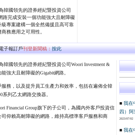
已為韓國領先的證券經紀暨投資公司
i I&S)全國分支網路完成安裝一個功能強大且耐障礙
rities網路升級專案建構一個全然備援且高可靠
鍵商務應用之可用性。
萬電子報訂戶
刊登新聞稿：
按此
先的證券經紀暨投資公司Woori Investment &
一個功能強大且耐障礙的Gigabit網路。
服務，以及提升員工生產力和效率，包括在遍佈全韓
S3600系列乙太網路交換器。
■
我在
 Financial Group旗下的子公司，為國內外客戶投資信
四）阿
公司仰賴高耐障礙的網路，維持高標準客戶服務和商
2023/07/02
■
我在