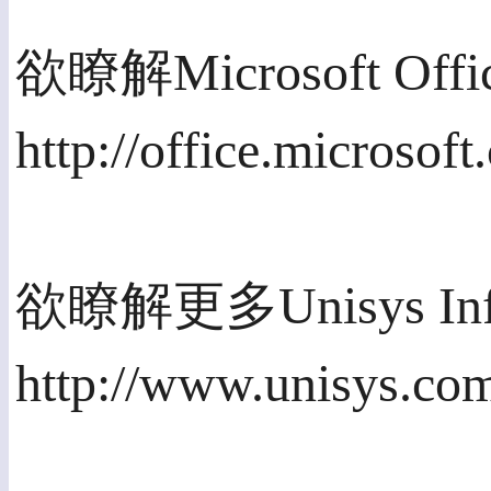
欲瞭解Microsoft Of
http://office.microso
欲瞭解更多Unisys 
http://www.unisys.com