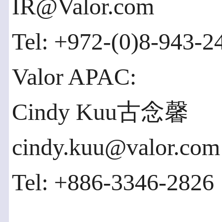
IR@Valor.com
Tel: +972-(0)8-943-2
Valor APAC:
Cindy Kuu古念馨
cindy.kuu@valor.com
Tel: +886-3346-2826