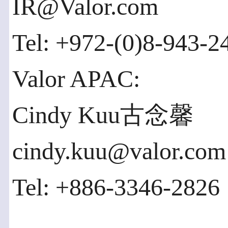
IR@Valor.com
Tel: +972-(0)8-943-2
Valor APAC:
Cindy Kuu古念馨
cindy.kuu@valor.com
Tel: +886-3346-2826