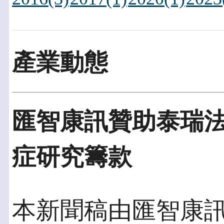
產業動態
匯智康訊贊助泰瑞
症研究籌款
本新聞稿由匯智康