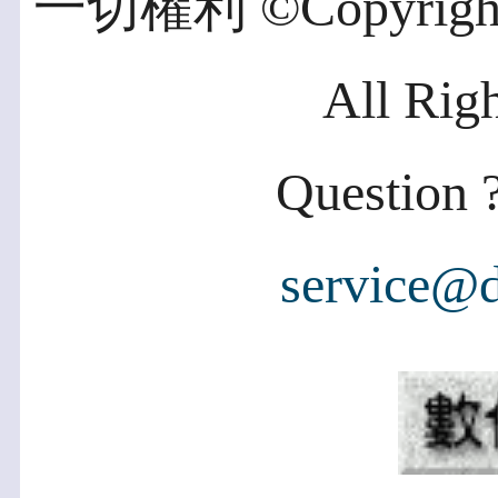
一切權利 ©Copyright 2
All Rig
Question ?
service@d