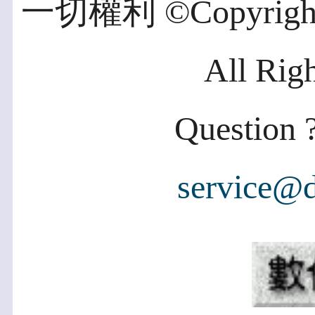
一切權利 ©Copyright 2
All Rig
Question ?
service@d