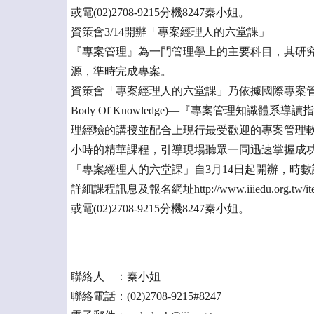
或電(02)2708-9215分機8247秦小姐。
資策會3/14開辦「專案經理人的六堂課」
『專案管理』為一門管理學上的主要科目，其研
源，準時完成專案。
資策會「專案經理人的六堂課」乃依據國際專案管理學會所提出之
Body Of Knowledge)—『專案管理知識
理經驗的講授並配合上現行最受歡迎的專案管理軟體Mic
小時的精華課程，引導現場聽眾一同迅速掌握成
「專案經理人的六堂課」自3月14日起開辦，時數
詳細課程訊息及報名網址http://www.iiiedu.org.tw/ite
或電(02)2708-9215分機8247秦小姐。
聯絡人 ：秦小姐
聯絡電話：(02)2708-9215#8247