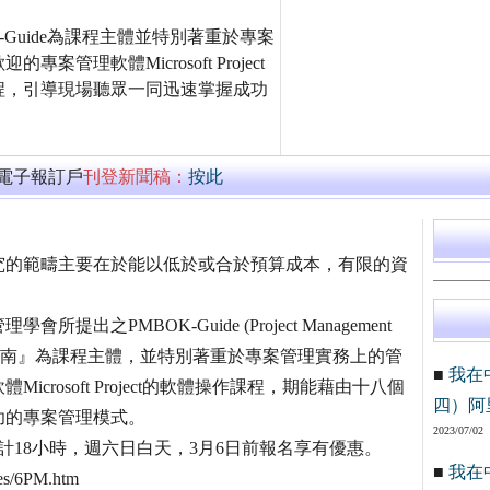
Guide為課程主體並特別著重於專案
理軟體Microsoft Project
程，引導現場聽眾一同迅速掌握成功
萬電子報訂戶
刊登新聞稿：
按此
究的範疇主要在於能以低於或合於預算成本，有限的資
PMBOK-Guide (Project Management
體系導讀指南』為課程主體，並特別著重於專案管理實務上的管
■
我在
rosoft Project的軟體操作課程，期能藉由十八個
四）阿
功的專案管理模式。
2023/07/02
計18小時，週六日白天，3月6日前報名享有優惠。
■
我在
s/6PM.htm