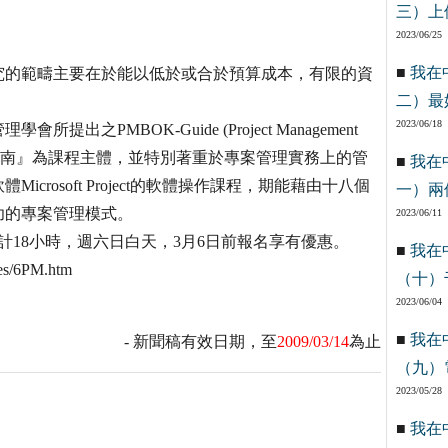
三）上
2023/06/25
■
我在
究的範疇主要在於能以低於或合於預算成本，有限的資
二）最
2023/06/18
PMBOK-Guide (Project Management
體系導讀指南』為課程主體，並特別著重於專案管理實務上的管
■
我在
rosoft Project的軟體操作課程，期能藉由十八個
一）兩
功的專案管理模式。
2023/06/11
計18小時，週六日白天，3月6日前報名享有優惠。
■
我在
s/6PM.htm
（十）
2023/06/04
■
我在
- 新聞稿有效日期，至
2009/03/14
為止
（九）
2023/05/28
■
我在