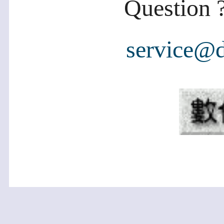
Question ?
service@d