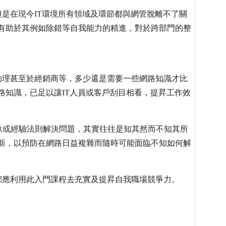
但是在現今IT環境所有領域及環節都與網管脫離不了關
對有助於其例如除錯等自我能力的精進，對於跨部門的整
助理甚至於經銷商等，多少還是需要一些網路知識才比
路知識，已足以讓IT人員或客戶刮目相看，提昇工作效
承或經驗法則解決問題，其實往往是知其然而不知其所
知新，以預防在網路日益複雜而隨時可能面臨不知如何解
都應利用此入門課程去充實及提昇自我職場競爭力。