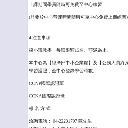
上課期間學員隨時可免費至中心練習
(只要於中心營運時間隨時可至中心免費上機練習)
4.注意事項：
採小班教學，每班限額15名、額滿為止。
本中心為【經濟部中小企業處】及【公務人員終
學習護照，至中心登錄學習時數。
CCNP國際認證班
CCNA國際認證班
報 名 方 式
洽詢電話： 04-22231797 陳先生