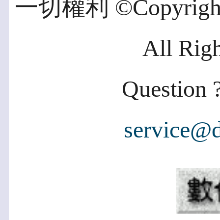
一切權利 ©Copyright 2
All Rig
Question ?
service@d