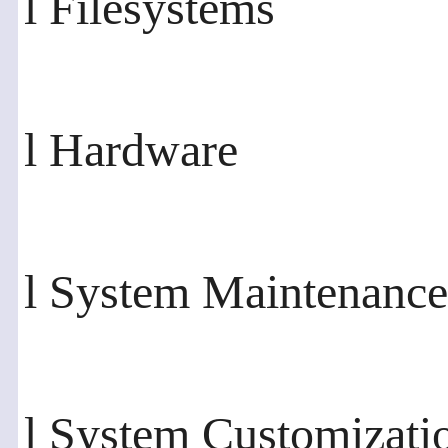
l Filesystems
l Hardware
l System Maintenance
l System Customizati