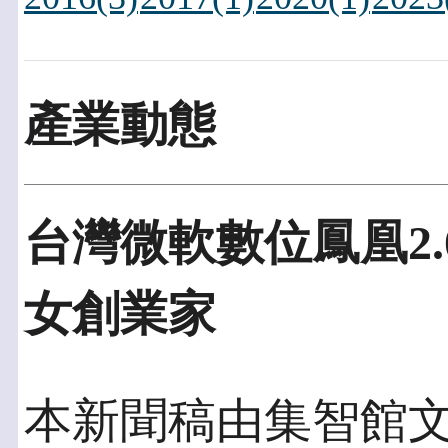
產業動態
台灣微軟數位鳳凰2.
女創業家
本新聞稿由集智館