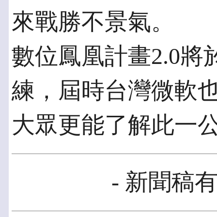
來戰勝不景氣。
數位鳳凰計畫2.0
練，屆時台灣微軟
大眾更能了解此一
- 新聞稿有