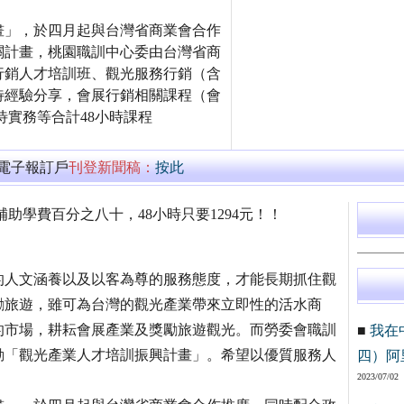
畫」，於四月起與台灣省商業會合作
關計畫，桃園職訓中心委由台灣省商
行銷人才培訓班、觀光服務行銷（含
待經驗分享，會展行銷相關課程（會
待實務等合計48小時課程
萬電子報訂戶
刊登新聞稿：
按此
助學費百分之八十，48小時只要1294元！！
的人文涵養以及以客為尊的服務態度，才能長期抓住觀
勵旅遊，雖可為台灣的觀光產業帶來立即性的活水商
的市場，耕耘會展產業及獎勵旅遊觀光。而勞委會職訓
■
我在
動「觀光產業人才培訓振興計畫」。希望以優質服務人
四）阿
2023/07/02