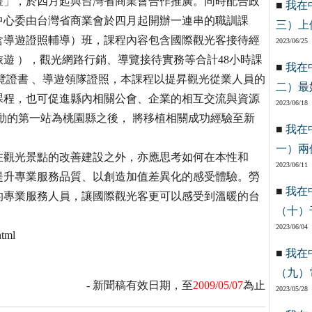
畫」，於四月起與台灣省商業會合作推廣。同時配合政
■
我在
中心委由台灣省商業會於四月起開辦一連串的職訓課
三）上
含導遊證照輔導）班，課程內容包含國際觀光客接待經
2023/06/25
遊 ），觀光網路行銷、導覽接待實務等合計48小時課
■
我在
覽證書 、導遊領隊證照，本課程以提昇觀光從業人員的
二）最
課程，也可促進縣內相關公會、企業的相互交流與資源
2023/06/18
動的第一站為桃園縣之後， 將移植相關成功經驗至新
■
我在
一）兩
在觀光景點的改善建設之外，亦應思考如何在本性和
2023/06/11
提升專業服務品質、以創造加值差異化的感受體驗。勞
■
我在
的專業服務人員，讓國際觀光客更可以感受到溫暖的台
（十）
2023/06/04
tml
■
我在
（九）
- 新聞稿有效日期，至
2009/05/07
為止
2023/05/28