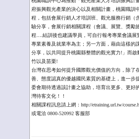
桃園職訓中心為推動「觀光產業人才培訓振興計
府振興觀光產業的決心以及相關計畫，桃園職訓
程，包括會展行銷人才培訓班、觀光服務行銷（
驗分享，會展行銷相關課程（會議、展覽、獎勵旅
程….結訓後也建議學員，可自行報考專業會議展
專業素養及就業率為主；另一方面，藉由這樣的
分享，以共同提升桃園縣整體的觀光實力!」而啟
竹以及苗栗!
台灣在思考如何提升國際觀光價值的方向，除了
善、態度認真的優越國民素質的基礎上，進一步
委會期待透過該計畫之協助，培育出更多、更好
灣待客文化！！
相關課程訊息請上網：http://etraining.url.tw/course.h
或電洽 0800-520992 客服部