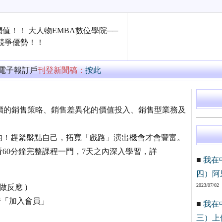
！！ 大人物EMBA數位學院──
競爭優勢！！
萬電子報訂戶
刊登新聞稿：
按此
單價的銷售策略、銷售差異化的價值投入、銷售型業務及
的！趕緊盤點自己，拓寬「戲路」演出機會才會豐富。
60分鐘完整課程一門，7天之內深入學習，詳
■
我在
四）阿
2023/07/02
反應 )
tm，執行「加入會員」
■
我在
三）上