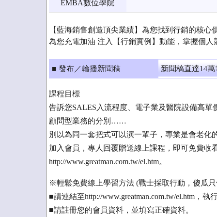
EMBA數位學院
【藍海銷售創造頂尖業績】為您找到行銷的核心價值
為您充電加油 注入【行銷實例】動能，掌握個人
■ 發布／輪播新聞稿
新聞稿直達14
課程目標
告訴您SALES入流程度、電子業及醫院設備高
顧問型業務的分別……
別以為同一套把式可以演一輩子，專業是會老化
加入會員，專人回覆贈送線上課程，即可免費收看
http://www.greatman.com.tw/el.htm。
※輕鬆免費線上學習方法 (戰士採取行動，傻瓜只做
■請連結至http://www.greatman.com.tw/el.h
■請註冊您的會員資料，並填寫正確資料。