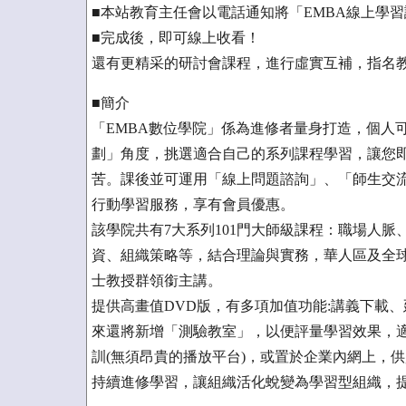
■本站教育主任會以電話通知將「EMBA線上學
■完成後，即可線上收看！
還有更精采的研討會課程，進行虛實互補，指名
■簡介
「EMBA數位學院」係為進修者量身打造，個人
劃」角度，挑選適合自己的系列課程學習，讓您
苦。課後並可運用「線上問題諮詢」、「師生交
行動學習服務，享有會員優惠。
該學院共有7大系列101門大師級課程：職場人
資、組織策略等，結合理論與實務，華人區及全
士教授群領銜主講。
提供高畫值DVD版，有多項加值功能:講義下載
來還將新增「測驗教室」，以便評量學習效果，
訓(無須昂貴的播放平台)，或置於企業內網上，
持續進修學習，讓組織活化蛻變為學習型組織，