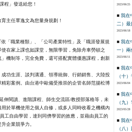
習課程」發送給您！
2023/06/25
■
我在
教育主任覃逸文為您量身規劃！
二）最
2023/06/18
可依「職業種類」、「公司產業特性」及「職涯發展規
■
我在
即使在家上課也如課堂，無限學習，免除舟車勞頓之
一）兩
2023/06/11
流」機制等，完全免費，還可搭配實體優惠課程，創新
■
我在
脈、成功生涯、談判溝通、領導統御、行銷銷售、大陸投
（十）
球精彩案例。由台港中歐備受推崇的企管名師范揚松博
2023/06/04
■
我在
、延伸閱讀、進階課程、師生交流區/教授部落格等，未
（九）
適用於單機使用之個人自修，或多人同時收看之機構內
2023/05/28
供員工自由學習，達到同儕學習的效應，並藉由員工的
■
我在
提升企業競爭力。
（八）