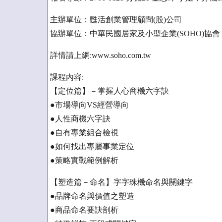
主辦單位：甦活創業管理顧問(股)公司
協辦單位：中華民國居家及小型企業(SOHO)協會
詳情請上網:www.soho.com.tw
課程內容:
【定位篇】－掌握人心商機六字訣
●市場導向VS經營導向
●人性商機六字訣
●自有專業組合檢視
●如何找出專屬事業定位
●策略實戰範例解析
【塑造篇－命名】字字珠機命名與關鍵字
●品牌命名與價值之塑造
●商品命名要訣剖析