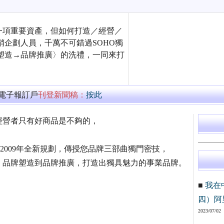
一項重要資產，但如何打造／經營／
銷企劃人員，千萬不可錯過SOHO獨
塑造→品牌推廣〉的洗禮，一同來打
萬電子報訂戶
刊登新聞稿：
按此
經營者只有好商品是不夠的，
，2009年全新規劃，傳授您品牌三部曲獨門密技，
、品牌塑造到品牌推廣，打造出獨具魅力的事業品牌。
■
我在
四）阿
2023/07/02