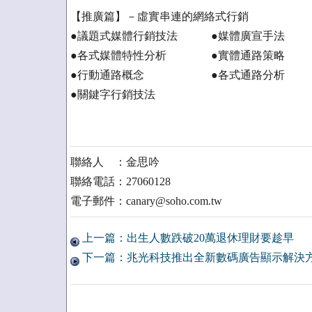
【推廣篇】－虛實串連的網絡式行銷
●議題式媒體行銷技法 ●媒體廣宣手法
●各式媒體特性分析 ●實體通路策略
●行動通路概念 ●各式通路分析
●關鍵字行銷技法
聯絡人 ：金思吟
聯絡電話：27060128
電子郵件：canary@soho.com.tw
上一篇：出生人數跌破20萬退休理財要趁早
下一篇：兆光科技推出全新數碼廣告顯示解決方案