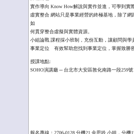
實作導向 Know How解說與實作並進，可學
虛實整合 網站只是事業經營的終極基地，除了網
如
何貫穿整合虛擬與實體資源。
小組論戰 課程採小班制，充份互動，讓顧問與學
事業定位 有效幫助您找到事業定位，掌握致勝
授課地點:
SOHO演講廳 ─ 台北市大安區敦化南路一段259號
報名專線：2706-0128 分機21 金思吟 小姐，分機