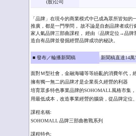
(股)公司
「品牌」在現今的商業模式中已成為眾所皆知的
推廣，都是一門學問， 故不論是自創品牌者或行
家人氣品牌三部曲課程， 經由〈品牌定位→品牌
造自有品牌並發掘經營品牌成功的秘訣。
■ 發布／輪播新聞稿
新聞稿直達14
面對Ｍ型社會，金融海嘯等等紛亂的消費年代，
擁有獨一無二的品牌才是企業長久經營的利器
培育眾多特色事業品牌的SOHOMALL風格市集
用最低成本，改造事業經營的腦袋，從品牌定位
課程名稱:
SOHOMALL 品牌三部曲教戰系列
課程特色: