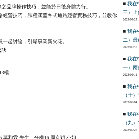
■
我在
到實際之品牌操作技巧，並能於日後身體力行。
三）上
路經營技巧，課程涵蓋各式通路經營實務技巧，並教你
2023/06/25
■
我在
二）最
員一起討論，引爆事業新火花。
2023/06/18
密訣
■
我在
一）兩
13樓
2023/06/11
■
我在
（十）
2023/06/04
■
我在
（九）
2023/05/28
15 葉和霖 先生，分機16 周京穎 小姐