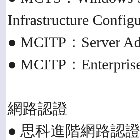
Infrastructure Config
● MCITP：Server Adm
● MCITP：Enterprise 
網路認證
● 思科進階網路認證