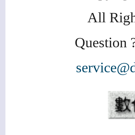
All Rig
Question ?
service@d