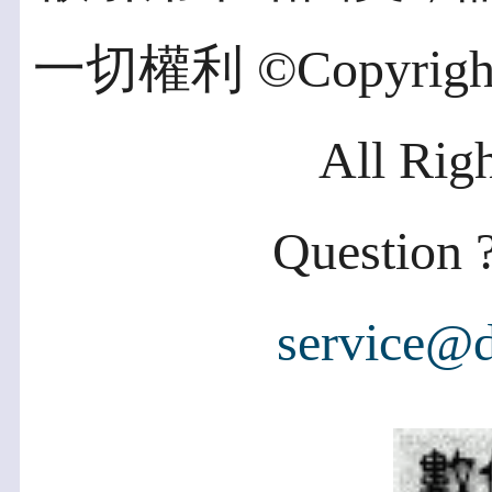
一切權利 ©Copyright 2
All Rig
Question ?
service@d