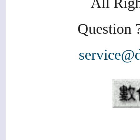
All Rig
Question ?
service@d