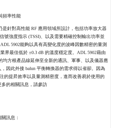
度與頻率性能
均方根偵測器乃是針對高性能 RF 應用領域所設計，包括功率放大器
器信號強度指示 (TSSI)、以及需要精確控制輸出功率並
ADL 5902能夠以具有高變化度的波峰因數精密的量測
界最佳低於 ±0.3 dB 的溫度穩定度。ADL 5902藉由
項的均方根產品線延伸至全新的通訊、軍事、以及儀器應
因此外接 balun 平衡轉換器的需求得以省卻。因為
界所專注的提昇效率以及量測精密度，進而改善易於使用的
更多的相關訊息，請參訪
相關訊息：