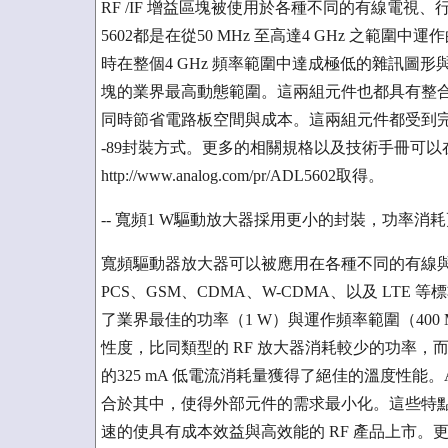
RF /IF 增益區塊被使用於各種不同的有線電視、行
5602都是在從50 MHz 至高達4 GHz 之範圍中運作的
時在整個4 GHz 頻率範圍中達成極低的雜訊圖形
塊的業界最高動態範圍。這兩組元件也都具有整
同時節省電路板空間與成本。這兩組元件都受到完整的
-89封裝方式。更多的相關規格以及技術手冊可以在http://w
http://www.analog.com/pr/ADL5602取得。
-- 寬頻1 W驅動放大器採用更小的封裝，功率消
寬頻驅動器放大器可以被應用在各種不同的有線與無
PCS、GSM、CDMA、W-CDMA、以及 LTE 等
了業界最佳的功率（1 W）與運作頻率範圍（400 MH
性度，比同類型的 RF 放大器消耗較少的功率，而且容易
的325 mA 低電流消耗量獲得了絕佳的溫度性能。
合於其中，使得外部元件的需求最小化。這些特點
速的使具有成本效益與高效能的 RF 產品上市。