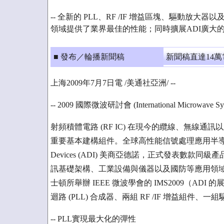
-- 全新的 PLL、RF /IF 增益區塊、驅動放大器以及 
領域提供了業界最佳的性能；同時擴展ADI廣大的R
■ 發布／輪播新聞稿
新聞稿直達14
上海2009年7月7日電 /美通社亞洲/ --
-- 2009 國際微波研討會 (International Microwave Sy
射頻積體電路 (RF IC) 在現今的纜線、無線
重要基本建構組件。全球高性能信號處理應用半導體
Devices (ADI) 美商亞德諾，正式發表數款同
訊基礎架構、工業設備與儀器以及國防等應用領域極具
士頓所舉辦 IEEE 微波學會的 IMS2009（AD
迴路 (PLL) 合成器、兩組 RF /IF 增益組件、一
-- PLL實現最大化的彈性