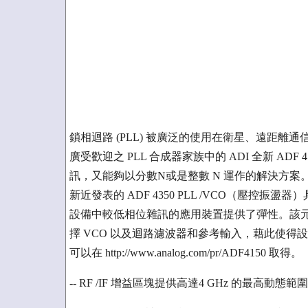
鎖相迴路 (PLL) 被廣泛的使用在衛星、遠距
廣受歡迎之 PLL 合成器家族中的 ADI 全新 AD
訊，又能夠以分數N或是整數 N 運作的解決方案。在高達
新近發表的 ADF 4350 PLL /VCO（壓
設備中較低相位雜訊的應用裝置提供了彈性。該元件受
擇 VCO 以及迴路濾波器和參考輸入，藉此使
可以在 http://www.analog.com/pr/ADF4150 取得。
-- RF /IF 增益區塊提供高達4 GHz 的最高動態範圍