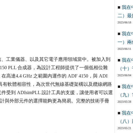
■
我在
二）最
2023/06/18
■
我在
一）兩
2023/06/11
離通信、工業儀器、以及其它電子應用領域當中。被加入到
■
我在
F 4150 PLL 合成器，為設計工程師提供了一個低相位雜
（十）
4.4 GHz 之範圍內運作的 ADF 4150，與 ADI
2023/06/04
控振盪器）具有軟體相容性，為次世代無線基礎架構以及纜線網路
■
我在
到 ADIsimPLL 設計工具的支援，讓使用者可以選
（九）
得設計與外部元件的選擇能夠更為簡易。完整的技術手冊
2023/05/28
■
我在
（八）
2023/05/21