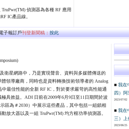
TruPwr(TM) 偵測器為各種 RF 應用
F IC產品線。
萬電子報訂戶
刊登新聞稿：
按此
mposium)
通訊以及衛星網路中，乃是實現聲音、資料與多媒體傳送的
領導廠商，同時也是資料轉換技術領導者的 Analog
■
我在
級產品中最佳性能的全新 RF IC，對於要求嚴苛的高性能通
四）阿
效益。ADI 日前在2009年6月9日至11日期間於波
2023/07/02
I 的展示區為＃2030）中展示這些產品，其中包括一組鎖相
■
我在
組驅動放大器以及一組 TruPwr(TM) 均方根功率偵測器。
三）上
2023/06/25