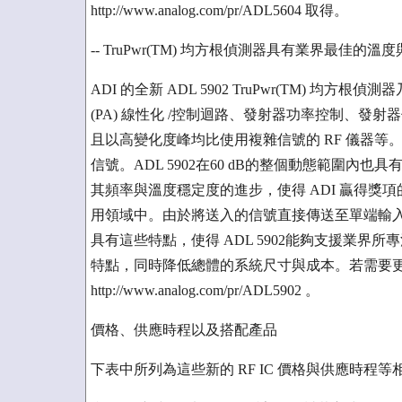
http://www.analog.com/pr/ADL5604 取得。
-- TruPwr(TM) 均方根偵測器具有業界最佳的溫
ADI 的全新 ADL 5902 TruPwr(TM) 
(PA) 線性化 /控制迴路、發射器功率控制、發射
且以高變化度峰均比使用複雜信號的 RF 儀器等。
信號。ADL 5902在60 dB的整個動態範圍內也具有業
其頻率與溫度穩定度的進步，使得 ADI 贏得獎
用領域中。由於將送入的信號直接傳送至單端輸入，
具有這些特點，使得 ADL 5902能夠支援業
特點，同時降低總體的系統尺寸與成本。若需要
http://www.analog.com/pr/ADL5902 。
價格、供應時程以及搭配產品
下表中所列為這些新的 RF IC 價格與供應時程等