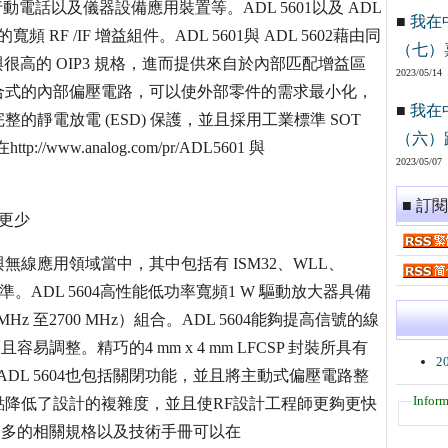
動電話以及儀器設備應用裝置等。ADL 5601以及 ADL
■
我在
寬頻 RF /IF 增益組件。ADL 5601與 ADL 5602藉由同
（七）
與很高的 OIP3 規格，進而提供來自於內部匹配增益區
2023/05/14
合式的內部偏壓電路，可以使外部零件的需求最小化，
■
我在
靜電放電 (ESD) 保護，並且採用工業標準 SOT
（六）
ww.analog.com/pr/ADL5601 與
2023/05/07
■ 訂
耗更少
線應用領域當中，其中包括有 ISM32、WLL、
標準。ADL 5604高性能低功率寬頻1 W 驅動放大器具備
z 至2700 MHz）組合。ADL 5604能夠提高信號的線
調整。精巧的4 mm x 4 mm LFCSP 封裝所具有
2
ADL 5604也包括關閉功能，並且將主動式偏壓電路整
Inform
降低了設計的複雜度，並且使RF設計工程師更夠更快
更多的相關規格以及技術手冊可以在