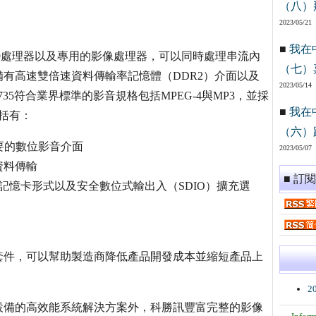
（八）
2023/05/21
■
我在
RM9處理器以及專用的影像處理器，可以同時處理串流內
（七）
有高速雙倍速資料傳輸率記憶體（DDR2）介面以及
2023/05/14
35符合業界標準的影音規格包括MPEG-4與MP3，並採
■
我在
包括有：
（六）
主要的數位影音介面
2023/05/07
資料傳輸
■ 訂
記憶卡形式以及安全數位式輸出入（SDIO）擴充選
套件，可以幫助製造商降低產品開發成本並縮短產品上
2
設備的高效能系統解決方案外，科勝訊豐富完整的影像