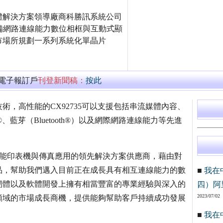
體解決方案領導廠商科勝訊系統公司
推出針對具備網路連線能力數位相框與互動式顯
ance）新興市場所規劃一系列系統化單晶片
萬電子報訂戶
刊登新聞稿：
按此
，高性能的CX92735可以支援包括串流媒體內容、
、藍芽（Bluetooth®）以及網際網路連線能力等先進
勝訊為多功能印表機與傳真應用的領先解決方案供應商，藉由對
品，幫助我們邁入目前正在成長具有相互連線能力的數
■
我在
韌體以及軟體開發上擁有相當豐富的專業經驗與深入的
四）阿
2023/07/02
領域的市場成長商機，提供能夠幫助客戶持續成功發展
■
我在