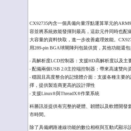
CX92735內含一個具備向量浮點運算單元的A
容並將系統效能發揮到最高，這款元件同時也配備
大容量的資料快取，進一步改善處理效能。CX927
用289-pin BGA球閘陣列包裝供貨，其他功能還
‧ 高解析度LCD控制器：支援HD高解析度以及
‧ 配備兩個USB 2.0主控端控制器：帶來高速雙向
‧ 穩固且高度整合的記憶體介面：支援各種主要的
擇，提供製造商更高的設計彈性
‧ 支援Linux®與ThreadX®作業系統
科勝訊並提供有完整的硬體、韌體以及軟體開發
市時間。
除了具備網路連線功能的數位相框與互動式顯示