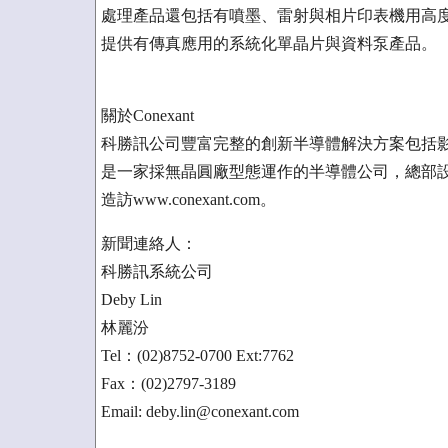
處理產品還包括有噴墨、雷射與相片印表機用高度
提供有傳真應用的系統化單晶片與資料泵產品。
關於Conexant
科勝訊公司豐富完整的創新半導體解決方案包括
是一家採無晶圓廠型態運作的半導體公司，總部設於美
造訪www.conexant.com。
新聞連絡人：
科勝訊系統公司
Deby Lin
林麗汾
Tel：(02)8752-0700 Ext:7762
Fax：(02)2797-3189
Email: deby.lin@conexant.com