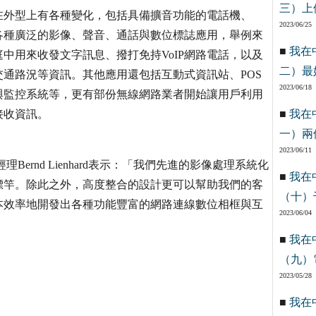
三）上
在外型上有各種變化，包括具備擴音功能的電話機、
2023/06/25
在各種廣泛的影像、聲音、通話與數位標誌應用，舉例來
■
我在
中用來收發文字訊息、撥打免持VoIP網路電話，以及
二）最
通路況等資訊。其他應用還包括互動式資訊站、POS
2023/06/18
與監控系統等，更有部份無線網路業者開始讓用戶利用
接收資訊。
■
我在
一）兩
2023/06/11
ernd Lienhard表示：「我們先進的影像處理系統化
■
我在
標竿。除此之外，高度整合的設計更可以幫助我們的客
（十）
本效率地開發出各種功能豐富的網路連線數位相框與互
2023/06/04
■
我在
（九）
2023/05/28
■
我在