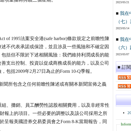
2023/05/21
■
我在
（七）
2023/05/14
orm Act of 1995法案安全港(safe harbor)條款規定之前瞻性陳
■
我在
陳述不代表承諾或保證，並且涉及一些風險和不確定因
（六）
，包括但不限於下述相關風險：我們維持利潤成長的能
2023/05/07
改善支出控制、投資以促成商務成長的能力，以及公司
■ 訂
2009年2月27日為止的Form 10-Q季報。
新聞所包含之任何前瞻性陳述或有關本新聞宣佈之義
含重組、攤銷、員工酬勞性認股相關費用，以及非經常性
2
於財報上的項目。一些必要的調整以及該公司採用之所
於呈報美國證券交易委員會之Form 8-K當期報告，同
Inform
m。