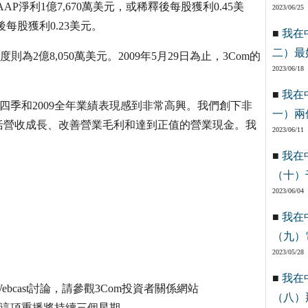
AAP淨利1億7,670萬美元，或稀釋後每股獲利0.45美
2023/06/25
後每股獲利0.23美元。
■
我在
二）最
為2億8,050萬美元。2009年5月29日為止，3Com的
2023/06/18
■
我在
m第四季和2009全年業績表現感到非常高興。我們創下非
一）兩
括營收成長、改善營業毛利和達到正值的營業現金。我
2023/06/11
■
我在
（十）
2023/06/04
■
我在
（九）
2023/05/28
■
我在
ast討論，請參觀3Com投資者關係網站
（八）
bcast網頁。這項重播將持續三個星期。