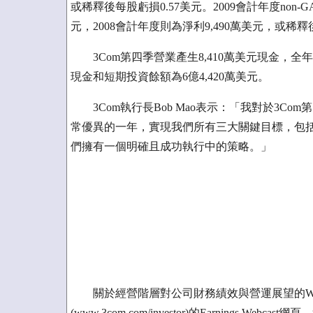
或稀釋後每股虧損0.57美元。2009會計年度non-G
元，2008會計年度則為淨利9,490萬美元，或稀釋
3Com第四季營業產生8,410萬美元現金，全年度則
現金和短期投資餘額為6億4,420萬美元。
3Com執行長Bob Mao表示：「我對於3Co
常優異的一年，實現我們所有三大關鍵目標，包
們擁有一個明確且成功執行中的策略。」
關於經營階層對公司財務績效與營運展望的Webc
(www.3com.com/investor)的Earnings We