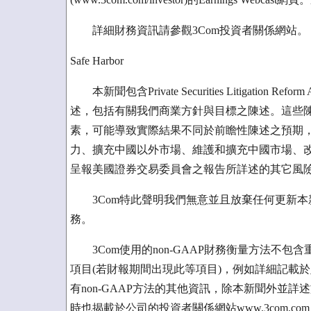
詳細財務資訊請參觀3Com投資者關係網站。
Safe Harbor
本新聞包含Private Securities Litigation Ref
述，包括有關我們商業方針與目標之陳述。這些
素，可能導致實際結果不同於前瞻性陳述之預期
力、擴充中國以外市場、維護和擴充中國市場、
呈報美國證券交易委員會之報告所詳述的其它風險，包括
3Com特此聲明我們無意並且放棄任何更新本
務。
3Com使用的non-GAAP財務衡量方法不包
項目(若財報期間出現此等項目)，例如詳細記載
有non-GAAP方法的其他資訊，除本新聞外並詳述
時也揭載於公司的投資者關係網站www.3com.co