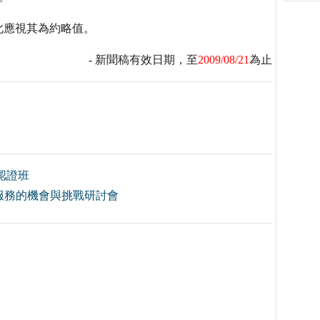
應視其為約略值。
- 新聞稿有效日期，至
2009/08/21
為止
認證班
服務的機會與挑戰研討會