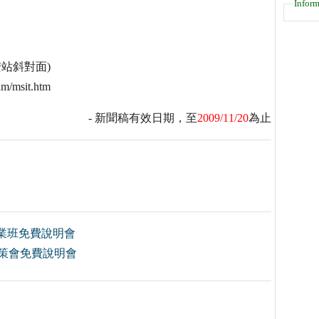
Inform
安站斜對面)
m/msit.htm
- 新聞稿有效日期，至
2009/11/20
為止
就業班免費說明會
8資策會免費說明會