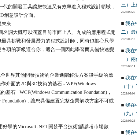
三）上
ft 新一代的開發工具讓您快速又有效率進入程式設計領域，
2023/06/25
3D創意設計介面。
■
我在
握未來
二）最
資料庫，這幾個名詞大概可以涵蓋目前市面上八、九成的應用程式開
2023/06/18
也最具挑戰和發展潛力的程式設計師，同時也擔心只學
述各項的班級適合你，適合一個因此學習而具備快速變
■
我在
一）兩
2023/06/11
，領先全世界其他開發技術的企業進階解決方案殺手級的應
■
我在
作介面的2D與3D技術的基石 - WPF(Windows
（十）
石 - WCF(Windows Communication Foundation)，
2023/06/04
w Foundation)，讓您具備建置完整企業解決方案不可或
■
我在
（九）
2023/05/28
的Microsoft .NET開發平台技術(請參考市場數
■
我在