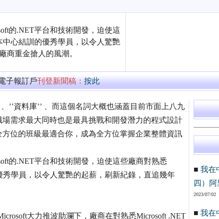
oft的.NET平台和技術開發，迫使這
渴』。本中心結訓的優秀學員，以令人驚艷
，廠商重金搶人的風潮。
萬電子報訂戶
刊登新聞稿：
按此
’網頁’’ 、’’資料庫’’ 、而這個名詞大概也涵蓋目前市面上八九
職場需求最大同時也是最具挑戰和開發潛力的程式設計
全方位的班級最適合你，成為全方位掌握企業整體資訊
oft的.NET平台和技術開發，迫使這些廠商對熟悉
■
我在
結訓的優秀學員，以令人驚艷的起薪，刷新紀錄，直追幾年
四）阿
2023/07/02
■
我在
crosoft大力推波助瀾下，廠商在對熟悉Microsoft .NET