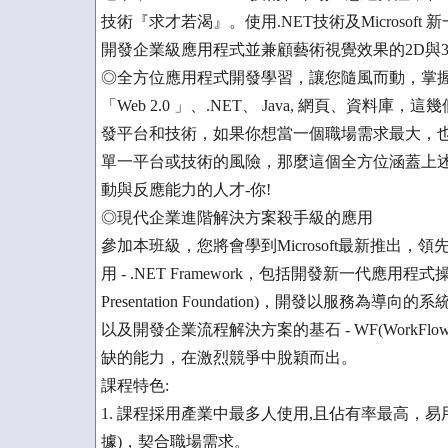
技術『求才若渴』。使用.NET技術及Microso
開發企業級應用程式並兼顧藝術視覺效果的2D與
◎全方位應用程式開發學習，讓您隨風而動，掌
「Web 2.0 」、.NET、 Java, 網頁、
發平台和技術，如果你想當一個職場需求最大，
單一平台或技術的風險，那麼這個全方位涵蓋上
動與反應能力的人才-你!
◎現代企業進階解決方案殺手級的應用
參加本班級，您將會學到Microsoft最新推出
用 - .NET Framework，包括開發新一代應用程式操
Presentation Foundation)，開發以服務為導向的系統的基
以及開發企業流程解決方案的基石 - WF(WorkFlo
缺的能力，在激烈競爭中脫穎而出。
課程特色:
1. 課程採用產業中最多人使用,且佔有率最高，易用好學
據)，契合職場需求。