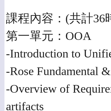
課程內容：(共計36
第一單元：OOA
-Introduction to Unif
-Rose Fundamental & 
-Overview of Requirem
artifacts