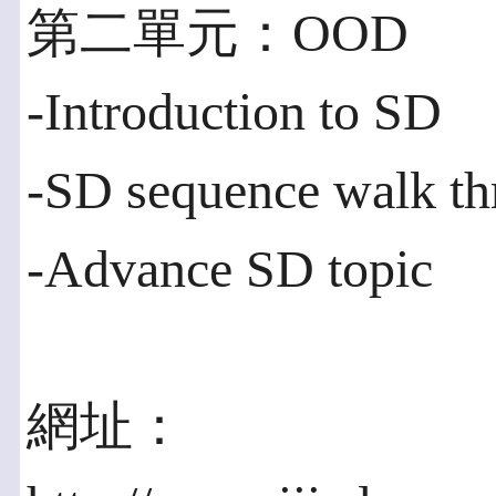
第二單元：OOD
-Introduction to SD
-SD sequence walk th
-Advance SD topic
網址：