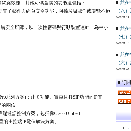
■
我在
揮網路效能。其他可供選購的功能還包括：
（八）
Gateway可啟動電子郵件與網頁安全功能，阻擋垃圾郵件或瀏覽不適
2023/05/21
tion服務提供第二層安全屏障，以一次性密碼與行動裝置連結，為中小
■
我在
（七）
2023/05/14
■
我在
（六）
2023/05/07
■ 訂
業SB Pro系列方案)：此多功能、實惠且具SIP功能的IP電
話的兩倍。
s用戶端通話控制方案，包括像Cisco Unified
應商建置的主控端IP電信解決方案。
2