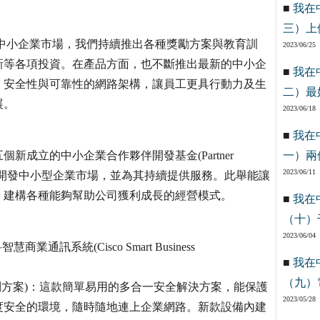
■
我在
三）上
中小企業市場，我們持續推出各種獎勵方案與教育訓
2023/06/25
新等各項投資。在產品方面，也不斷推出最新的中小企
■
我在
、安全性與可靠性的網路架構，讓員工更具行動力及生
二）最
展。
2023/06/18
■
我在
成立的中小企業合作夥伴開發基金(Partner
一）兩
2023/06/11
合作夥伴共同開發中小型企業市場，並為其持續提供服務。此舉能讓
，建構各種能夠幫助公司獲利成長的經營模式。
■
我在
（十）
2023/06/04
訊系統(Cisco Smart Business
■
我在
（九）
B Pro系列方案)：這款簡單易用的多合一安全解決方案，能保護
2023/05/28
度安全的環境，隨時隨地連上企業網路。新款設備內建