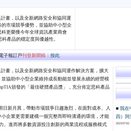
成長計畫，以及全新網路安全和協同運
科的市場競爭優勢，並協助中小型企
思科更榮獲今年全球資訊產業商會
定思科產品的穩定度與優越性。
萬電子報訂戶
刊登新聞稿：
按此
伴成長計畫，以及全新網路安全和協同運作解決方案，擴大
，並協助中小型企業維持成長動能並發展永續的經營模
pTIA頒發的「最佳硬體產品獎」，充分肯定思科產品
的應用日新月異，帶動市場競爭日趨激烈，在面對成本、人
■
我在
中小企業更需要建構一個完整而即時溝通的環境，才能
四）阿
2023/07/02
產力。進而將多數資源投注創新的商業流程或服務模式