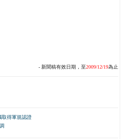
- 新聞稿有效日期，至
2009/12/19
為止
腦取得軍規認證
調