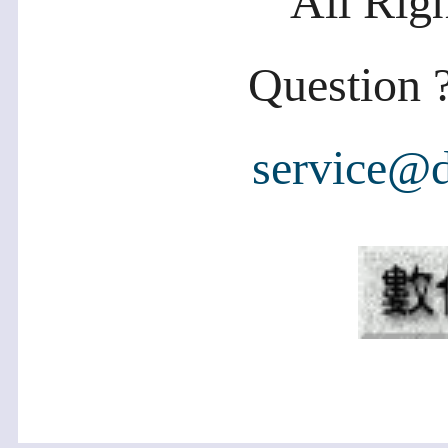
All Rig
Question ?
service@d