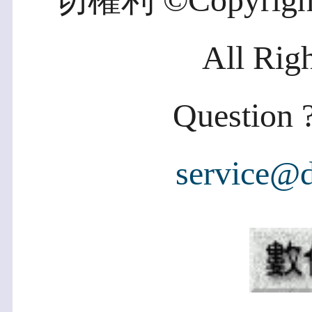
一切權利 ©Copyright 2
All Rig
Question ?
service@d