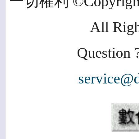
一切權利 ©Copyright 2
All Rig
Question ?
service@d