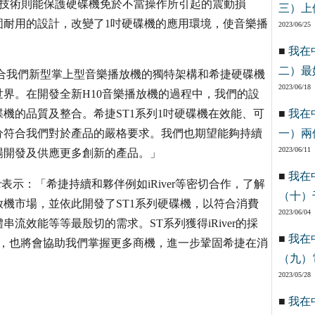
ection技術則能保護硬碟機免於不當操作所引起的震動損
三）上
固耐用的設計，改變了1吋硬碟機的應用環境，使音樂播
2023/06/25
■
我在
二）最
示：「結合我們新型掌上型音樂播放機的獨特架構和希捷硬碟機
2023/06/18
界。在開發全新H10音樂播放機的過程中，我們的設
機的品質及整合。希捷ST1系列1吋硬碟機在效能、可
■
我在
分符合我們對於產品的嚴格要求。我們也期望能夠持續
一）兩
2023/06/11
場開發及供應更多創新的產品。」
■
我在
er表示：「希捷持續和夥伴例如iRiver等密切合作，了解
（十）
機市場，並依此開發了ST1系列硬碟機，以符合消費
2023/06/04
流效能等等最殷切的需求。ST系列獲得iRiver的採
■
我在
碑，也將會協助我們掌握更多商機，進一步鞏固希捷在消
（九）
2023/05/28
■
我在