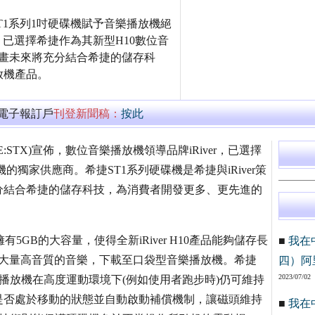
捷ST1系列1吋硬碟機賦予音樂播放機絕
er，已選擇希捷作為其新型H10數位音
畫未來將充分結合希捷的儲存科
放機產品。
萬電子報訂戶
刊登新聞稿：
按此
STX)宣佈，數位音樂播放機領導品牌iRiver，已選擇
的獨家供應商。希捷ST1系列硬碟機是希捷與iRiver策
分結合希捷的儲存科技，為消費者開發更多、更先進的
5GB的大容量，使得全新iRiver H10產品能夠儲存長
■
我在
將大量高音質的音樂，下載至口袋型音樂播放機。希捷
四）阿
2023/07/02
，確保音樂播放機在高度運動環境下(例如使用者跑步時)仍可維持
是否處於移動的狀態並自動啟動補償機制，讓磁頭維持
■
我在