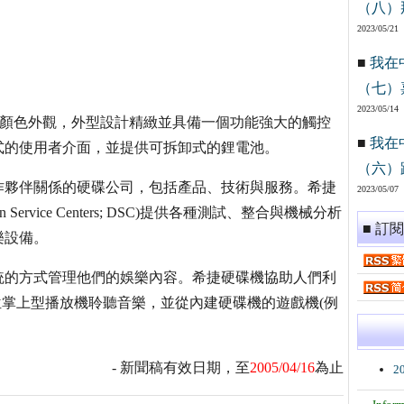
（八）
2023/05/21
■
我在
（七）
2023/05/14
的流行顏色外觀，外型設計精緻並具備一個功能強大的觸控
■
我在
式的使用者介面，並提供可拆卸式的鋰電池。
（六）
夥伴關係的硬碟公司，包括產品、技術與服務。希捷
2023/05/07
rvice Centers; DSC)提供各種測試、整合與機械分析
■ 訂
樂設備。
的方式管理他們的娛樂內容。希捷硬碟機協助人們利
位掌上型播放機聆聽音樂，並從內建硬碟機的遊戲機(例
- 新聞稿有效日期，至
2005/04/16
為止
2