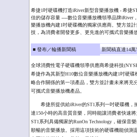
希捷1吋硬碟機打造iRiver新型音樂播放機 - 希
佳的儲存容量 ----數位音樂播放機領導品牌iRiv
樂播放機內建1吋硬碟機的獨家供應商。雙方並計
技，為消費者開發更多、更先進的可攜式音樂播
■ 發布／輪播新聞稿
新聞稿直達14
全球消費性電子硬碟機領導供應商希捷科技(NYSE:
希捷作為其新型H10數位音樂播放機內建1吋硬碟機
略合作關係的第一項產品，雙方並計畫未來將充
可攜式音樂播放機產品。
希捷所提供給iRiver的ST1系列一吋硬碟機，擁有
達150小時的高音質音樂，同時能讓消費者快速
ST1系列具備獨家的RunOn Technology
順暢的音樂播放。採用這項技術的硬碟機能偵測