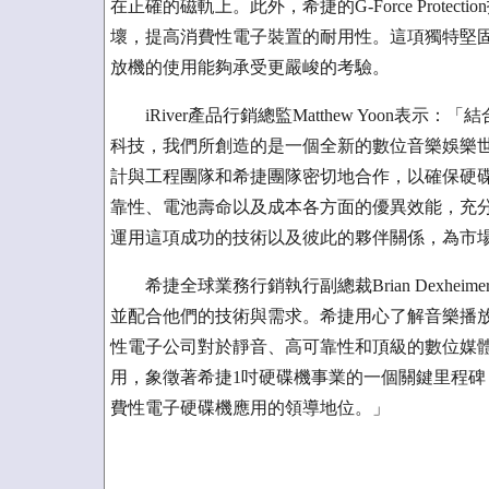
在正確的磁軌上。此外，希捷的G-Force Prot
壞，提高消費性電子裝置的耐用性。這項獨特堅
放機的使用能夠承受更嚴峻的考驗。
iRiver產品行銷總監Matthew Yoon表
科技，我們所創造的是一個全新的數位音樂娛樂世
計與工程團隊和希捷團隊密切地合作，以確保硬碟
靠性、電池壽命以及成本各方面的優異效能，充
運用這項成功的技術以及彼此的夥伴關係，為市
希捷全球業務行銷執行副總裁Brian Dexheim
並配合他們的技術與需求。希捷用心了解音樂播放
性電子公司對於靜音、高可靠性和頂級的數位媒體串
用，象徵著希捷1吋硬碟機事業的一個關鍵里程
費性電子硬碟機應用的領導地位。」