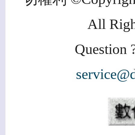
All Rig
Question ?
service@d