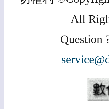
All Rig
Question ?
service@d