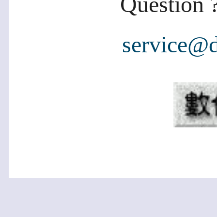
Question ?
service@d