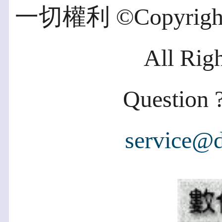
一切權利 ©Copyright 2
All Rig
Question ?
service@d